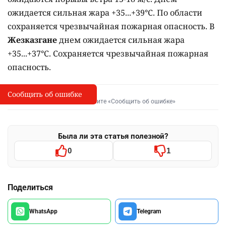
ожидается сильная жара +35...+39°C. По области
сохраняется чрезвычайная пожарная опасность. В
Жезказгане
днем ожидается сильная жара
+35...+37°C. Сохраняется чрезвычайная пожарная
опасность.
Сообщить об ошибке
Сообщить об опечатке
I
Выделите фрагмент и нажмите «Сообщить об ошибке»
Была ли эта статья полезной?
0
1
Поделиться
WhatsApp
Telegram