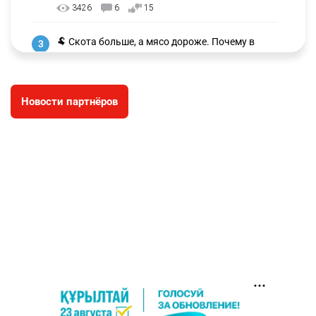
3426
6
15
🐏 Скота больше, а мясо дороже. Почему в
3
Казахстане продолжают расти цены на
баранину и конину
2804
5
18
Новости партнёров
🏠 Оправданному пастуху из Актобе подарили
4
квартиру
2600
7
74
👀 Опубликован список обладателей
5
образовательных грантов
2540
0
9
❗️ Эксперты дали оценку видео с Нурай
6
Серикбай, которое записали в полиции
2312
7
12