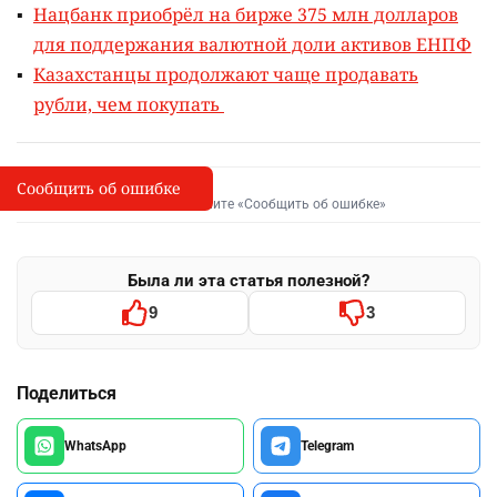
Нацбанк приобрёл на бирже 375 млн долларов
для поддержания валютной доли активов ЕНПФ
Казахстанцы продолжают чаще продавать
рубли, чем покупать
Сообщить об ошибке
Сообщить об опечатке
I
Выделите фрагмент и нажмите «Сообщить об ошибке»
Была ли эта статья полезной?
9
3
Поделиться
WhatsApp
Telegram