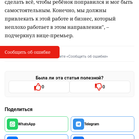
сделать всё, чтобы ребёнок поправился и мог быть
самостоятельным. Конечно, мы должны
привлекать к этой работе и бизнес, который
неплохо работает в этом направлении", –
подчеркнул вице-премьер.
Сообщить об ошибке
Сообщить об опечатке
I
Выделите фрагмент и нажмите «Сообщить об ошибке»
Была ли эта статья полезной?
0
0
Поделиться
WhatsApp
Telegram