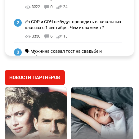
3322
0
24
✍️ СОР и СОЧ не будут проводить в начальных
2
классах с 1 сентября. Чем их заменят?
3330
6
15
🗣 Мужчина сказал тост на свадьбе и
3
заработал уголовное дело
3038
11
88
НОВОСТИ ПАРТНЁРОВ
🐏 Скота больше, а мясо дороже. Почему в
4
Казахстане продолжают расти цены на
баранину и конину
2731
5
18
⚠️ Доброе утро, друзья! Предлагаем обзор
5
главных новостей за 4 августа
2823
0
1