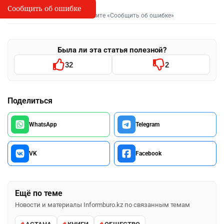
Сообщить об ошибке
Сообщить об опечатке
I
Выделите фрагмент и нажмите «Сообщить об ошибке»
Была ли эта статья полезной?
32
2
Поделиться
WhatsApp
Telegram
VK
Facebook
Ещё по теме
Новости и материалы Informburo.kz по связанным темам