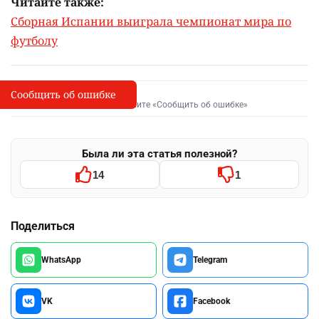
Читайте также:
Сборная Испании выиграла чемпионат мира по
футболу
Сообщить об ошибке
Сообщить об опечатке
I
Выделите фрагмент и нажмите «Сообщить об ошибке»
Была ли эта статья полезной?
14
1
Поделиться
WhatsApp
Telegram
VK
Facebook