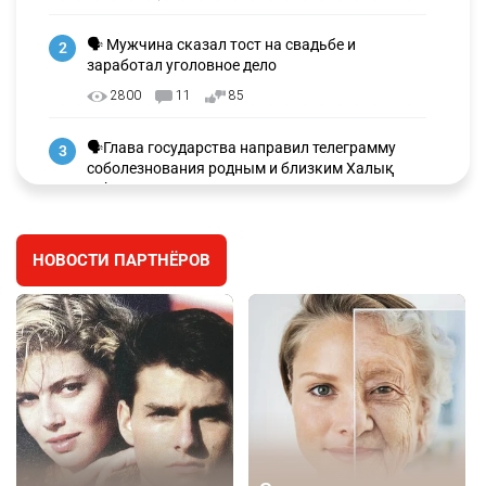
🗣 Мужчина сказал тост на свадьбе и
2
заработал уголовное дело
2800
11
85
🗣Глава государства направил телеграмму
3
соболезнования родным и близким Халық
қаһарманы Ивана Гапича
2653
2
42
НОВОСТИ ПАРТНЁРОВ
🇫🇷 Клуб ПСЖ объявил об открытии своей
4
футбольной академии в Астане
2647
2
39
🇺🇸🇯🇵 США и Япония провели совместную
5
интервенцию для спасения иены
2698
1
16
💬 Димаш Кудайберген ответил на критику
6