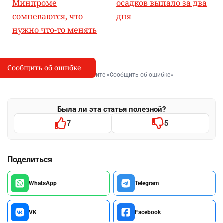
Минпроме
осадков выпало за два
сомневаются, что
дня
нужно что-то менять
Сообщить об ошибке
Сообщить об опечатке
I
Выделите фрагмент и нажмите «Сообщить об ошибке»
Была ли эта статья полезной?
7
5
Поделиться
WhatsApp
Telegram
VK
Facebook