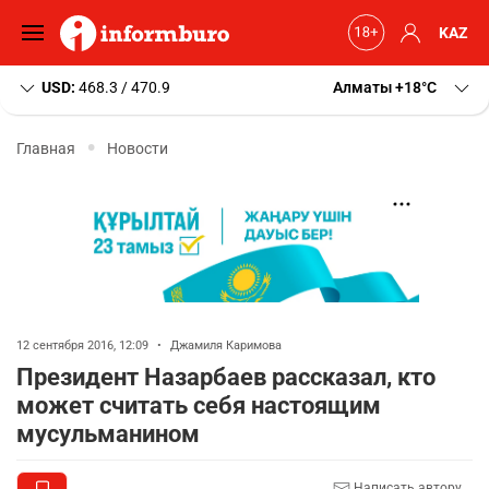
KAZ
USD:
468.3 / 470.9
Алматы
+18
C
Главная
Новости
12 сентября 2016, 12:09
•
Джамиля Каримова
Президент Назарбаев рассказал, кто
может считать себя настоящим
мусульманином
Написать автору