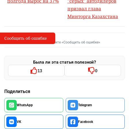
полгода вырос на 37%
"серых" автодилеров
призвал глава
Минторга Казахстана
Сообщить об ошибке
Сообщить об опечатке
I
Выделите фрагмент и нажмите «Сообщить об ошибке»
Была ли эта статья полезной?
13
0
Поделиться
WhatsApp
Telegram
VK
Facebook