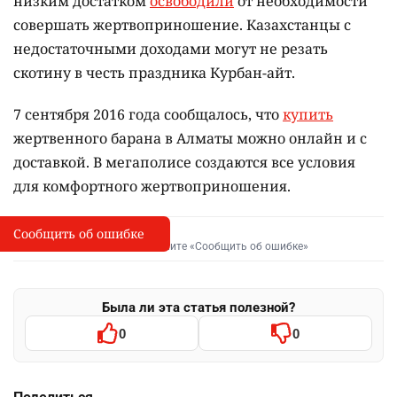
низким достатком
освободили
от необходимости
совершать жертвоприношение. Казахстанцы с
недостаточными доходами могут не резать
скотину в честь праздника Курбан-айт.
7 сентября 2016 года сообщалось, что
купить
жертвенного барана в Алматы можно онлайн и с
доставкой. В мегаполисе создаются все условия
для комфортного жертвоприношения.
Сообщить об ошибке
Сообщить об опечатке
I
Выделите фрагмент и нажмите «Сообщить об ошибке»
Была ли эта статья полезной?
0
0