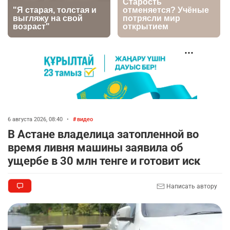
нового клипа
2725
6
77
🐏 Скота больше, а мясо дороже. Почему в
7
Казахстане продолжают расти цены на
баранину и конину
2467
5
17
🗣 620 человек освободили из колоний по
8
амнистии
6 августа 2026, 08:40
•
видео
2358
3
18
В Астане владелица затопленной во
время ливня машины заявила об
🏠 Оправданному пастуху из Актобе подарили
9
ущербе в 30 млн тенге и готовит иск
квартиру
2352
7
72
Написать автору
🎬 Умер известный казахстанский
10
кинорежиссёр Ардак Амиркулов
2326
0
50