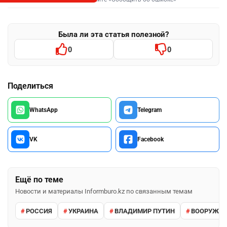
Была ли эта статья полезной?
0
0
Поделиться
WhatsApp
Telegram
VK
Facebook
Ещё по теме
Новости и материалы Informburo.kz по связанным темам
РОССИЯ
УКРАИНА
ВЛАДИМИР ПУТИН
ВООРУЖЕН