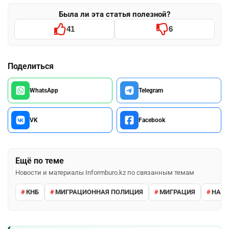
Была ли эта статья полезной?
41
6
Поделиться
WhatsApp
Telegram
VK
Facebook
Ещё по теме
Новости и материалы Informburo.kz по связанным темам
КНБ
МИГРАЦИОННАЯ ПОЛИЦИЯ
МИГРАЦИЯ
НАРУ