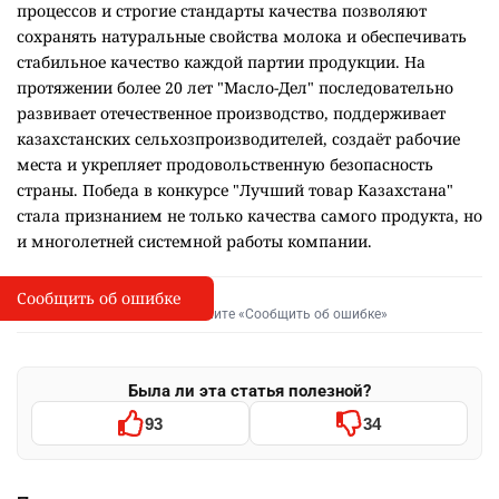
автоматизированный контроль технологических
процессов и строгие стандарты качества позволяют
сохранять натуральные свойства молока и обеспечивать
стабильное качество каждой партии продукции. На
протяжении более 20 лет "Масло-Дел" последовательно
развивает отечественное производство, поддерживает
казахстанских сельхозпроизводителей, создаёт рабочие
места и укрепляет продовольственную безопасность
страны. Победа в конкурсе "Лучший товар Казахстана"
стала признанием не только качества самого продукта, но
и многолетней системной работы компании.
Сообщить об ошибке
Сообщить об опечатке
I
Выделите фрагмент и нажмите «Сообщить об ошибке»
Была ли эта статья полезной?
93
34