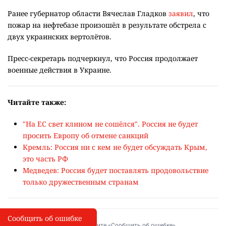
Ранее губернатор области Вячеслав Гладков
заявил
, что
пожар на нефтебазе произошёл в результате обстрела с
двух украинских вертолётов.
Пресс-секретарь подчеркнул, что Россия продолжает
военные действия в Украине.
Читайте также:
"На ЕС свет клином не сошёлся". Россия не будет
просить Европу об отмене санкций
Кремль: Россия ни с кем не будет обсуждать Крым,
это часть РФ
Медведев: Россия будет поставлять продовольствие
только дружественным странам
Сообщить об ошибке
Сообщить об опечатке
I
Выделите фрагмент и нажмите «Сообщить об ошибке»