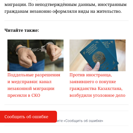
начальника управления к организации незаконной
миграции. По неподтверждённым данным, иностранным
гражданам незаконно оформляли виды на жительство.
Читайте также:
Поддельные разрешения
Против иностранца,
и медсправки: канал
заявившего о покупке
незаконной миграции
гражданства Казахстана,
пресекли в СКО
возбудили уголовное дело
Сообщить об ошибке
Сообщить об опечатке
I
Выделите фрагмент и нажмите «Сообщить об ошибке»