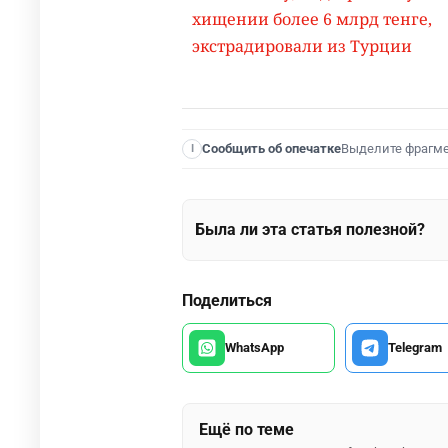
хищении более 6 млрд тенге,
экстрадировали из Турции
Выделите фрагм
Сообщить об опечатке
I
Была ли эта статья полезной?
Поделиться
WhatsApp
Telegram
Ещё по теме