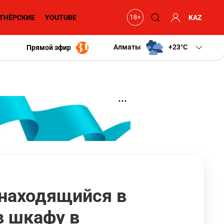
ТНЁРСКИЕ
YOUTUBE
KAZ
Алматы
+23
C
Прямой эфир
 находящийся в
в шкафу в