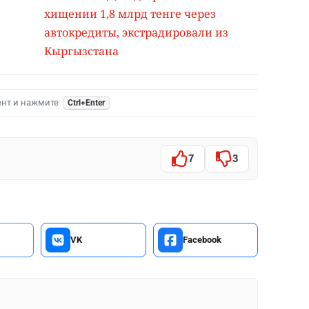
хищении 1,8 млрд тенге через
автокредиты, экстрадировали из
Кыргызстана
ент и нажмите
Ctrl+Enter
7
3
VK
Facebook