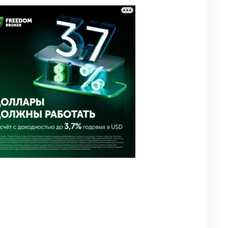
🗣 "Мама, я не хотела этого".
3
Переписку из телефона
Нурай Серикбай в день
похищения зачитали в суде
2899
0
19
⚠️ Доброе утро, друзья!
4
Предлагаем обзор главных
новостей за 4 августа
2707
0
1
🗣Глава государства
5
направил телеграмму
соболезнования родным и
близким Халық қаһарманы
Ивана Гапича
2711
2
42
🇫🇷 Клуб ПСЖ объявил об
6
открытии своей футбольной