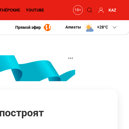
ТНЁРСКИЕ
YOUTUBE
KAZ
Алматы
+28
C
Прямой эфир
 построят