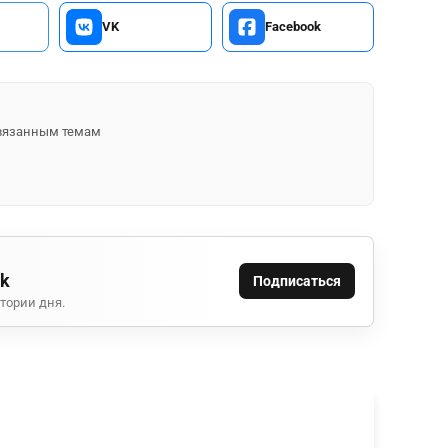
VK
Facebook
 связанным темам
ok
Подписаться
тории дня.