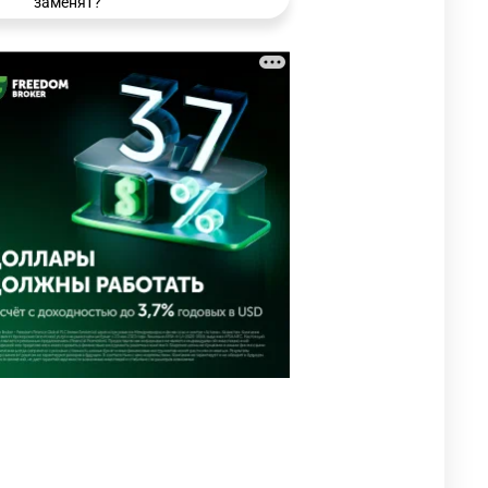
заменят?
3398
6
15
🗣 Мужчина сказал тост на
3
свадьбе и заработал
уголовное дело
3076
11
88
🐏 Скота больше, а мясо
4
дороже. Почему в
Казахстане продолжают
расти цены на баранину и
конину
2786
5
18
🏠 Оправданному пастуху из
5
Актобе подарили квартиру
2584
7
74
⚠️ Доброе утро, друзья!
6