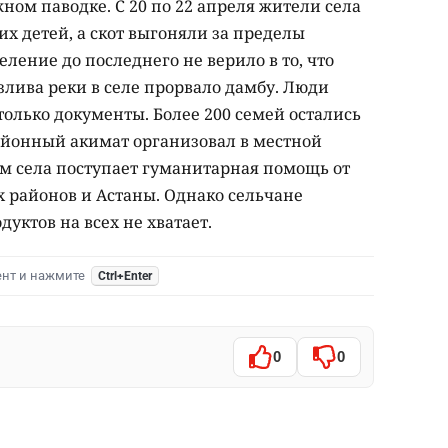
ом паводке. С 20 по 22 апреля жители села
х детей, а скот выгоняли за пределы
ление до последнего не верило в то, что
азлива реки в селе прорвало дамбу. Люди
только документы. Более 200 семей остались
айонный акимат организовал в местной
м села поступает гуманитарная помощь от
 районов и Астаны. Однако сельчане
дуктов на всех не хватает.
ент и нажмите
Ctrl+Enter
0
0