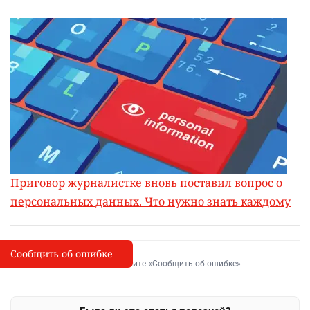
Приговор журналистке вновь поставил вопрос о
персональных данных. Что нужно знать каждому
Сообщить об ошибке
Сообщить об опечатке
I
Выделите фрагмент и нажмите «Сообщить об ошибке»