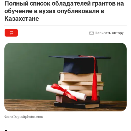
Полный список обладателей грантов на
2720
0
11
обучение в вузах опубликовали в
Казахстане
🦻 Казахстанцы смогут получать слуховые
9
аппараты без инвалидности
2397
1
26
Написать автору
💻 В школах Казахстана изменили название и
10
содержание некоторых предметов
2446
3
19
Фото Depositphotos.com