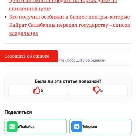
центр не смогли продать на торгах даже по
сниженной цене
Кто получил особняки и бизнес-центры, которые
Кайрат Сатыбалды передал государству – список
владельцев
Сообщить об ошибке
Сообщить об опечатке
I
Выделите фрагмент и нажмите «Сообщить об ошибке»
Была ли эта статья полезной?
5
5
Поделиться
WhatsApp
Telegram