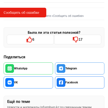
Сообщить об ошибке
Сообщить об опечатке
I
Выделите фрагмент и нажмите «Сообщить об ошибке»
Была ли эта статья полезной?
6
17
Поделиться
WhatsApp
Telegram
VK
Facebook
Ещё по теме
Новости и материалы Informburo.kz по связанным темам