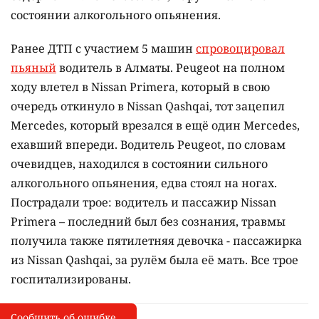
состоянии алкогольного опьянения.
Ранее ДТП с участием 5 машин
спровоцировал
пьяный
водитель в Алматы. Peugeot на полном
ходу влетел в Nissan Primera, который в свою
очередь откинуло в Nissan Qashqai, тот зацепил
Mercedes, который врезался в ещё один Mercedes,
ехавший впереди. Водитель Peugeot, по словам
очевидцев, находился в состоянии сильного
алкогольного опьянения, едва стоял на ногах.
Пострадали трое: водитель и пассажир Nissan
Primera – последний был без сознания, травмы
получила также пятилетняя девочка - пассажирка
из Nissan Qashqai, за рулём была её мать. Все трое
госпитализированы.
Сообщить об ошибке
Сообщить об опечатке
I