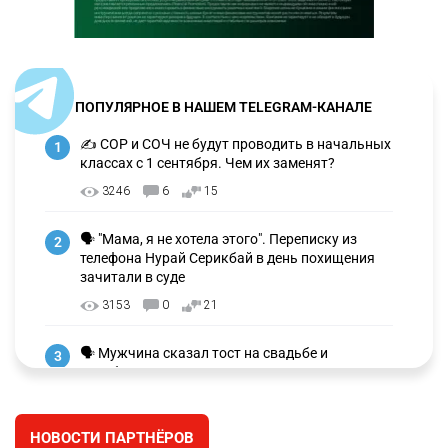
ПОПУЛЯРНОЕ В НАШЕМ TELEGRAM-КАНАЛЕ
✍️ СОР и СОЧ не будут проводить в начальных
1
классах с 1 сентября. Чем их заменят?
3246
6
15
🗣 "Мама, я не хотела этого". Переписку из
2
телефона Нурай Серикбай в день похищения
зачитали в суде
3153
0
21
🗣 Мужчина сказал тост на свадьбе и
3
заработал уголовное дело
2984
11
88
НОВОСТИ ПАРТНЁРОВ