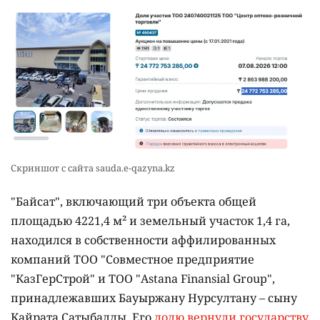
Скриншот с сайта sauda.e-qazyna.kz
"Байсат", включающий три объекта общей
площадью 4221,4 м² и земельный участок 1,4 га,
находился в собственности аффилированных
компаний ТОО "Совместное предприятие
"КазГерСтрой" и ТОО "Astana Finansial Group",
принадлежавших Бауыржану Нурсултану – сыну
Кайрата Сатыбалды. Его
долю вернули государству