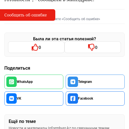
Сообщить об ошибке
Сообщить об опечатке
I
Выделите фрагмент и нажмите «Сообщить об ошибке»
Была ли эта статья полезной?
0
0
Поделиться
WhatsApp
Telegram
VK
Facebook
Ещё по теме
Новости и материалы Informburo.kz по связанным темам