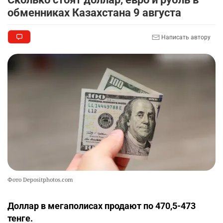
так". Как дьявольские черви меняют наше
обменниках Казахстана 9 августа
представление о жизни на Земле
2510
0
13
Написать автору
Жителя Костанайской области осудили за
9
установку Sim-Box
2402
0
25
💬 Прокуроры подали в суд ходатайство о
10
смягчении наказания для журналистки
Александры Алёховой
2471
0
29
Фото Depositphotos.com
Доллар в мегаполисах продают по 470,5-473
тенге.