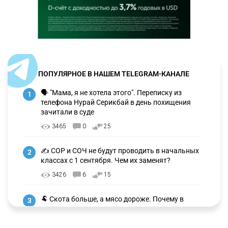
ПОПУЛЯРНОЕ В НАШЕМ TELEGRAM-КАНАЛЕ
🗣 "Мама, я не хотела этого". Переписку из
1
телефона Нурай Серикбай в день похищения
зачитали в суде
3465
0
25
✍️ СОР и СОЧ не будут проводить в начальных
2
классах с 1 сентября. Чем их заменят?
3426
6
15
🐏 Скота больше, а мясо дороже. Почему в
3
Казахстане продолжают расти цены на
баранину и конину