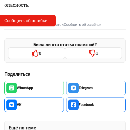
опасность.
Сообщить об ошибке
Сообщить об опечатке
I
Выделите фрагмент и нажмите «Сообщить об ошибке»
Была ли эта статья полезной?
0
1
Поделиться
WhatsApp
Telegram
VK
Facebook
Ещё по теме