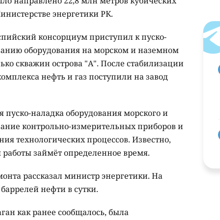
ыло направлено 22,8 млн метров кубических
 Министерстве энергетики РК.
аспийский консорциум приступил к пуско-
ванию оборудования на морском и наземном
ько скважин острова "А". После стабилизации
омплекса нефть и газ поступили на завод
я пуско-наладка оборудования морского и
вание контрольно-измерительных приборов и
ния технологических процессов. Известно,
 работы займёт определенное время.
онта рассказал министр энергетики. На
 баррелей нефти в сутки.
ан как ранее сообщалось, была