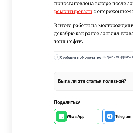
приостановлена вскоре после зап
ремонтировали
с опережением г
В итоге работы на месторождени
декабрю как ранее заявлял гла
тонн нефти.
Выделите фрагм
Сообщить об опечатке
I
Была ли эта статья полезной?
Поделиться
WhatsApp
Telegram