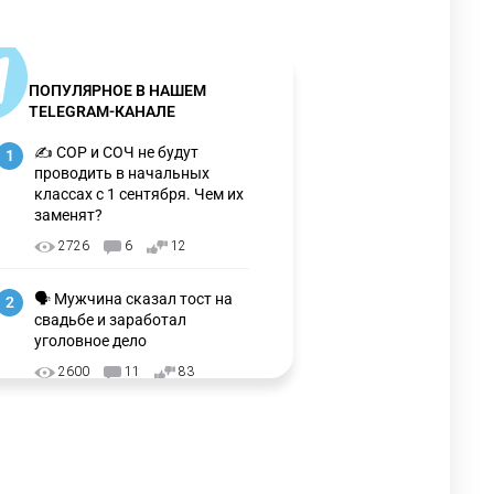
ПОПУЛЯРНОЕ В НАШЕМ
TELEGRAM-КАНАЛЕ
✍️ СОР и СОЧ не будут
1
проводить в начальных
классах с 1 сентября. Чем их
заменят?
2726
6
12
🗣 Мужчина сказал тост на
2
свадьбе и заработал
уголовное дело
2600
11
83
🇺🇸🇯🇵 США и Япония
3
провели совместную
интервенцию для спасения
иены