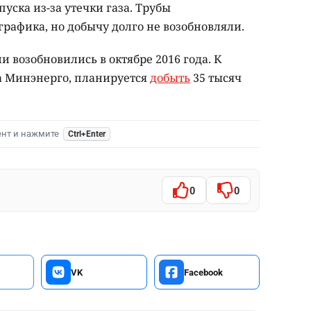
уска из-за утечки газа. Трубы
рафика, но добычу долго не возобновляли.
и возобновились в октябре 2016 года. К
ва Минэнерго, планируется
добыть
35 тысяч
ент и нажмите
Ctrl+Enter
0
0
VK
Facebook