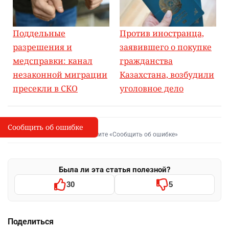
Поддельные
Против иностранца,
разрешения и
заявившего о покупке
медсправки: канал
гражданства
незаконной миграции
Казахстана, возбудили
пресекли в СКО
уголовное дело
Сообщить об ошибке
Сообщить об опечатке
I
Выделите фрагмент и нажмите «Сообщить об ошибке»
Была ли эта статья полезной?
30
5
Поделиться