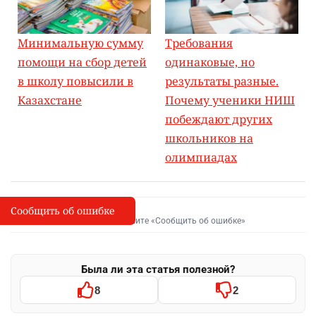
Минимальную сумму
Требования
помощи на сбор детей
одинаковые, но
в школу повысили в
результаты разные.
Казахстане
Почему ученики НИШ
побеждают других
школьников на
олимпиадах
Сообщить об ошибке
Сообщить об опечатке
I
Выделите фрагмент и нажмите «Сообщить об ошибке»
Была ли эта статья полезной?
8
2