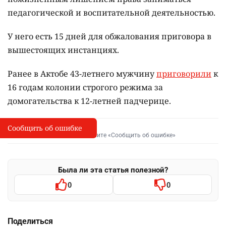
педагогической и воспитательной деятельностью.
У него есть 15 дней для обжалования приговора в
вышестоящих инстанциях.
Ранее в Актобе 43-летнего мужчину
приговорили
к
16 годам колонии строгого режима за
домогательства к 12-летней падчерице.
Сообщить об ошибке
Сообщить об опечатке
I
Выделите фрагмент и нажмите «Сообщить об ошибке»
Была ли эта статья полезной?
0
0
Поделиться