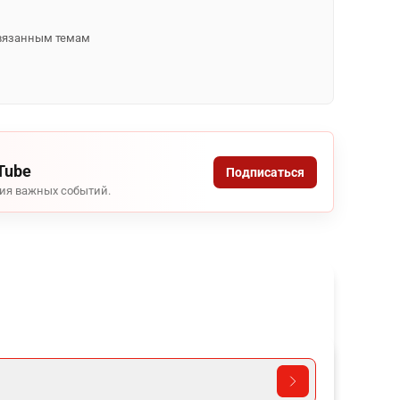
 связанным темам
Tube
Подписаться
ния важных событий.