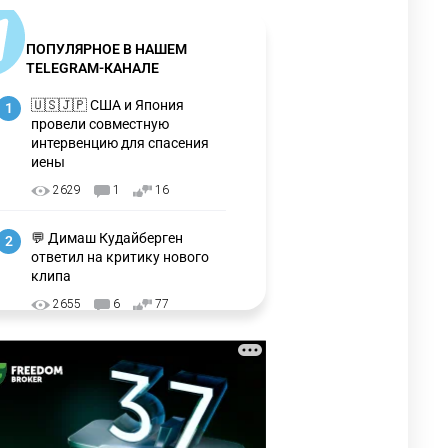
ПОПУЛЯРНОЕ В НАШЕМ
TELEGRAM-КАНАЛЕ
🇺🇸🇯🇵 США и Япония
1
провели совместную
интервенцию для спасения
иены
2629
1
16
💬 Димаш Кудайберген
2
ответил на критику нового
клипа
2655
6
77
❌ США готовят закон об
3
экстренном отключении ИИ
2692
1
39
🗣 Мужчина сказал тост на