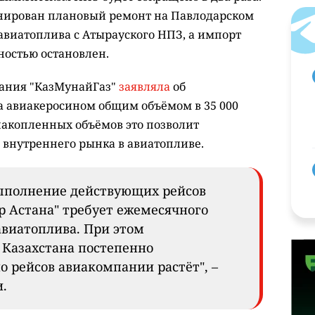
анирован плановый ремонт на Павлодарском
авиатоплива с Атырауского НПЗ, а импорт
лностью остановлен.
пания "КазМунайГаз"
заявляла
об
 авиакеросином общим объёмом в 35 000
 накопленных объёмов это позволит
 внутреннего рынка в авиатопливе.
ыполнение действующих рейсов
р Астана" требует ежемесячного
авиатоплива. При этом
Казахстана постепенно
о рейсов авиакомпании растёт", –
.