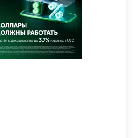
4
свадьбе и заработал
уголовное дело
2339
11
79
🗣Глава государства
5
направил телеграмму
соболезнования родным и
близким Халық қаһарманы
Ивана Гапича
2379
2
41
🇫🇷 Клуб ПСЖ объявил об
6
открытии своей футбольной
академии в Астане
2403
2
38
🚗 Казахстанцев убедили
7
оформить автокредиты за
вознаграждение
2442
0
11