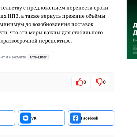
ительству с предложением перенести сроки
ких НПЗ, а также вернуть прежние объёмы
 минимум до возобновления поставок
ли, что эти меры важны для стабильного
 краткосрочной перспективе.
ент и нажмите
Ctrl+Enter
0
0
VK
Facebook