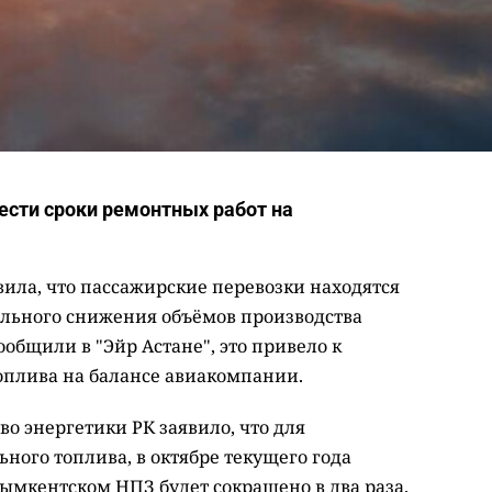
нести сроки ремонтных работ на
вила, что пассажирские перевозки находятся
тельного снижения объёмов производства
ообщили в "Эйр Астане", это привело к
оплива на балансе авиакомпании.
о энергетики РК заявило, что для
ного топлива, в октябре текущего года
ымкентском НПЗ будет сокращено в два раза.