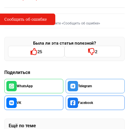
Сообщить об ошибке
Сообщить об опечатке
I
Выделите фрагмент и нажмите «Сообщить об ошибке»
Была ли эта статья полезной?
25
2
Поделиться
WhatsApp
Telegram
VK
Facebook
Ещё по теме