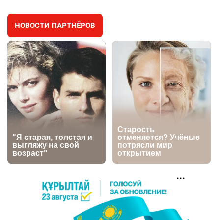
3028
11
88
НОВОСТИ ПАРТНЁРОВ
🐏 Скота больше, а мясо дороже. Почему в
4
Казахстане продолжают расти цены на
баранину и конину
2718
5
18
⚠️ Доброе утро, друзья! Предлагаем обзор
5
главных новостей за 4 августа
2813
0
1
🗣Глава государства направил телеграмму
6
соболезнования родным и близким Халық
қаһарманы Ивана Гапича
2786
2
42
🇫🇷 Клуб ПСЖ объявил об открытии своей
7
футбольной академии в Астане
2831
2
40