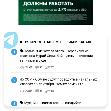
ПОПУЛЯРНОЕ В НАШЕМ TELEGRAM-КАНАЛЕ
🗣 "Мама, я не хотела этого". Переписку из
1
телефона Нурай Серикбай в день похищения
зачитали в суде
3298
0
22
✍️ СОР и СОЧ не будут проводить в начальных
2
классах с 1 сентября. Чем их заменят?
3318
6
15
🗣 Мужчина сказал тост на свадьбе и
3
заработал уголовное дело