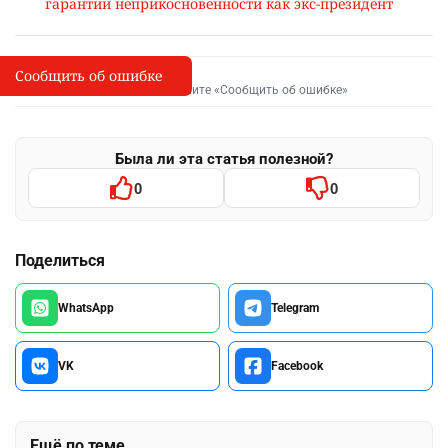
гарантии неприкосновенности как экс-президент
Сообщить об ошибке
Сообщить об опечатке
I
Выделите фрагмент и нажмите «Сообщить об ошибке»
Была ли эта статья полезной?
0
0
Поделиться
WhatsApp
Telegram
VK
Facebook
Ещё по теме