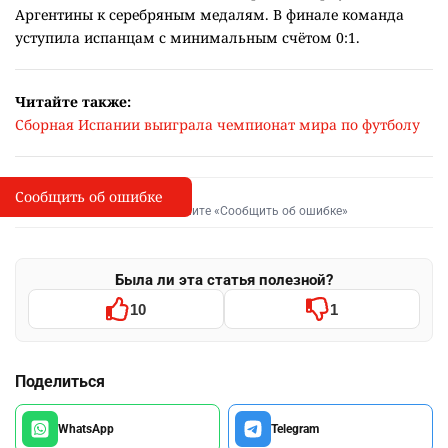
Аргентины к серебряным медалям. В финале команда
уступила испанцам с минимальным счётом 0:1.
Читайте также:
Сборная Испании выиграла чемпионат мира по футболу
Сообщить об ошибке
Сообщить об опечатке
I
Выделите фрагмент и нажмите «Сообщить об ошибке»
Была ли эта статья полезной?
10
1
Поделиться
WhatsApp
Telegram