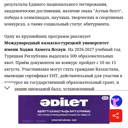
результаты Единого национального тестирования,
академические достижения, наличие знака "Алтын белгі",
победы в олимпиадах, научных, творческих и спортивных
конкурсах, а также социальный статус абитуриента.
Одну из крупнейших программ реализует
Международный казахско-турецкий университет
имени Ходжи Ахмета Яссауи
. На 2026-2027 учебный год
Турецкая Республика выделила 500 образовательных
квот. Приём документов на конкурс пройдет с 10 по 15
августа. Участниками могут стать граждане Казахстана,
имеющие сертификат ЕНТ, действительный для участия в
конкурсе на государственный образовательный грант, и
набравшие проходной балл, установленный
университетом.
Кызылординский университет имени Коркыт ата
выделил 125 внутренних грантов победителям олимпиад
по IT-направлениям, проектов и конкурсов среди
талантливых школьников. Кроме того, два выпускника