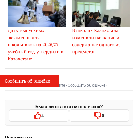
Даты выпускных
В школах Казахстана
экзаменов для
изменили название и
школьников на 2026/27
содержание одного из
учебный год утвердили в
предметов
Казахстане
Сообщить об ошибке
Сообщить об опечатке
I
Выделите фрагмент и нажмите «Сообщить об ошибке»
Была ли эта статья полезной?
4
0
Поделиться