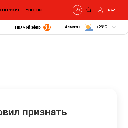
ТНЁРСКИЕ
YOUTUBE
KAZ
Алматы
+29
C
Прямой эфир
овил признать