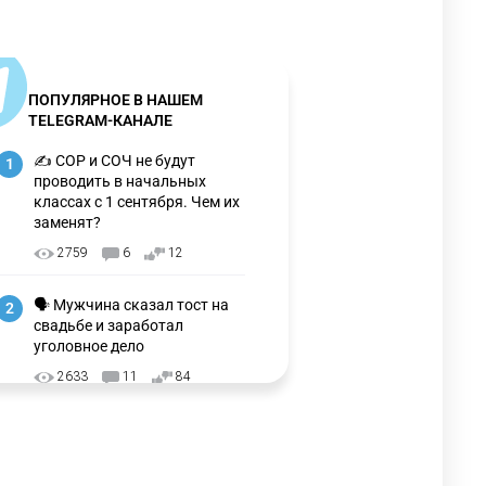
ПОПУЛЯРНОЕ В НАШЕМ
TELEGRAM-КАНАЛЕ
✍️ СОР и СОЧ не будут
1
проводить в начальных
классах с 1 сентября. Чем их
заменят?
2759
6
12
🗣 Мужчина сказал тост на
2
свадьбе и заработал
уголовное дело
2633
11
84
🇺🇸🇯🇵 США и Япония
3
провели совместную
интервенцию для спасения