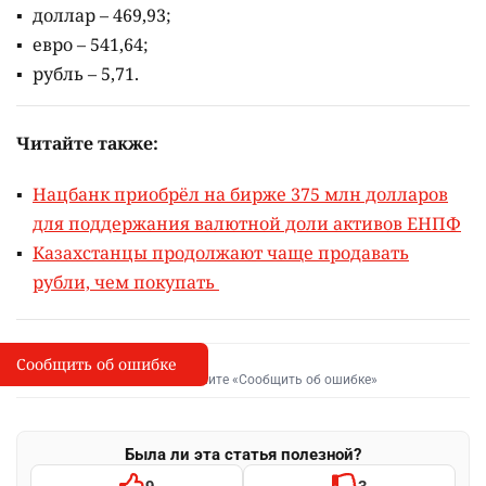
доллар – 469,93;
евро – 541,64;
рубль – 5,71.
Читайте также:
Нацбанк приобрёл на бирже 375 млн долларов
для поддержания валютной доли активов ЕНПФ
Казахстанцы продолжают чаще продавать
рубли, чем покупать
Сообщить об ошибке
Сообщить об опечатке
I
Выделите фрагмент и нажмите «Сообщить об ошибке»
Была ли эта статья полезной?