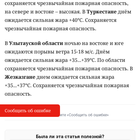
сохраняется чрезвычайная пожарная опасность,
на севере и востоке – высокая. В
Туркестане
днём
ожидается сильная жара +40°C. Сохраняется
чрезвычайная пожарная опасность.
В
Улытауской области
ночью на востоке и юге
ожидаются порывы ветра 15-18 м/с. Днём
ожидается сильная жара +35...+39°C. По области
сохраняется чрезвычайная пожарная опасность. В
Жезказгане
днем ожидается сильная жара
+35...+37°C. Сохраняется чрезвычайная пожарная
опасность.
Сообщить об ошибке
Сообщить об опечатке
I
Выделите фрагмент и нажмите «Сообщить об ошибке»
Была ли эта статья полезной?