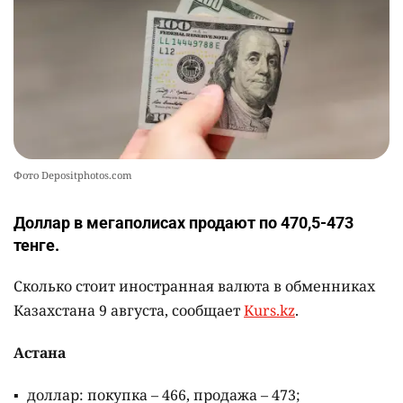
Жителя Костанайской области осудили за
10
установку Sim-Box
2382
0
25
Фото Depositphotos.com
Доллар в мегаполисах продают по 470,5-473
тенге.
Сколько стоит иностранная валюта в обменниках
Казахстана 9 августа, сообщает
Kurs.kz
.
Астана
доллар: покупка – 466, продажа – 473;