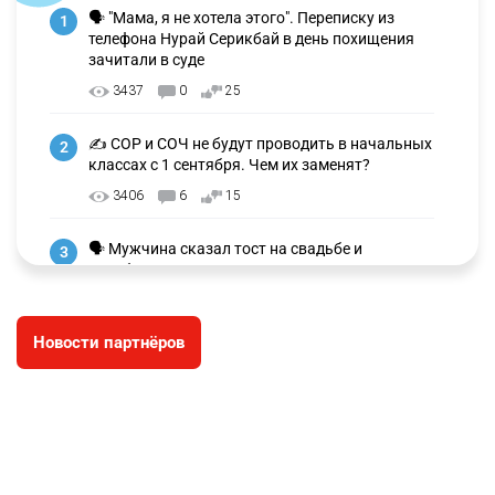
🗣 "Мама, я не хотела этого". Переписку из
1
телефона Нурай Серикбай в день похищения
зачитали в суде
3437
0
25
✍️ СОР и СОЧ не будут проводить в начальных
2
классах с 1 сентября. Чем их заменят?
3406
6
15
🗣 Мужчина сказал тост на свадьбе и
3
заработал уголовное дело
3079
11
88
Новости партнёров
🐏 Скота больше, а мясо дороже. Почему в
4
Казахстане продолжают расти цены на
баранину и конину
2791
5
18
🏠 Оправданному пастуху из Актобе подарили
5