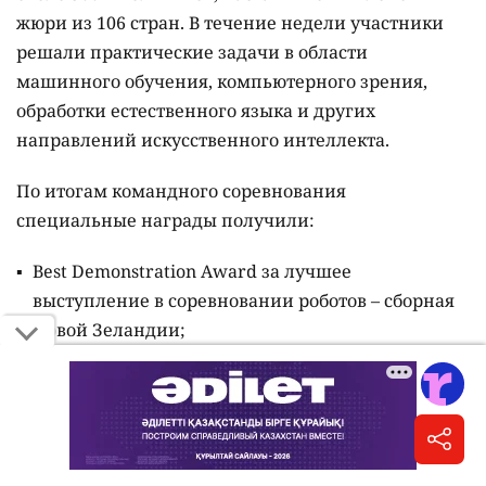
жюри из 106 стран. В течение недели участники
решали практические задачи в области
машинного обучения, компьютерного зрения,
обработки естественного языка и других
направлений искусственного интеллекта.
По итогам командного соревнования
специальные награды получили:
Best Demonstration Award за лучшее
выступление в соревновании роботов – сборная
Новой Зеландии;
Creative Robot Design Award за самый
креативный дизайн робота – сборная Гонконга;
AI-Native Robotics Award за лучшее применение
AI-native подходов в робототехнике – сборная
Бразилии.