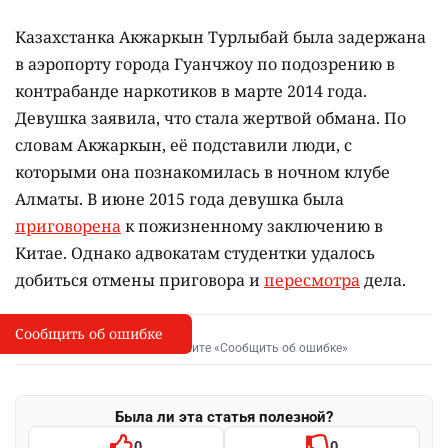
Казахстанка Акжаркын Турлыбай была задержана
в аэропорту города Гуанчжоу по подозрению в
контрабанде наркотиков в марте 2014 года.
Девушка заявила, что стала жертвой обмана. По
словам Акжаркын, её подставили люди, с
которыми она познакомилась в ночном клубе
Алматы. В июне 2015 года девушка была
приговорена
к пожизненному заключению в
Китае. Однако адвокатам студентки удалось
добиться отмены приговора и
пересмотра
дела.
Сообщить об ошибке
Сообщить об опечатке
I
Выделите фрагмент и нажмите «Сообщить об ошибке»
Была ли эта статья полезной?
0
0