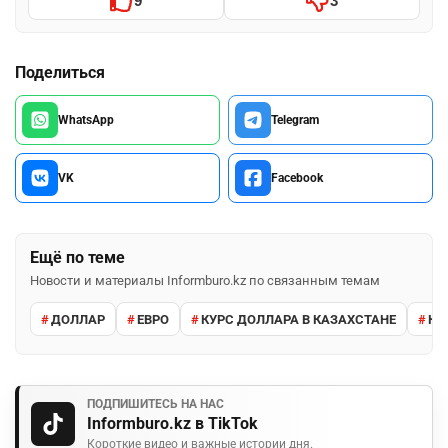
9
3
Поделиться
WhatsApp
Telegram
VK
Facebook
Ещё по теме
Новости и материалы Informburo.kz по связанным темам
ДОЛЛАР
ЕВРО
КУРС ДОЛЛАРА В КАЗАХСТАНЕ
КУ
ПОДПИШИТЕСЬ НА НАС
Informburo.kz в TikTok
Короткие видео и важные истории дня.