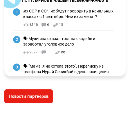
ПОПУЛЯРНОЕ В НАШЕМ TELEGRAM-КАНАЛЕ
✍️ СОР и СОЧ не будут проводить в начальных
1
классах с 1 сентября. Чем их заменят?
3146
6
15
🗣 Мужчина сказал тост на свадьбе и
2
заработал уголовное дело
2877
11
88
🗣 "Мама, я не хотела этого". Переписку из
3
телефона Нурай Серикбай в день похищения
зачитали в суде
2827
0
19
Новости партнёров
⚠️ Доброе утро, друзья! Предлагаем обзор
4
главных новостей за 4 августа
2695
0
1
🗣Глава государства направил телеграмму
5