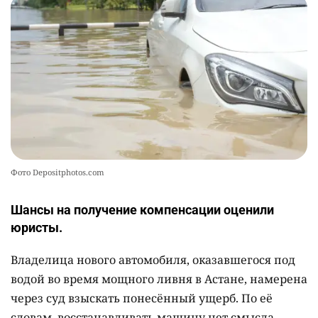
🤝 Токаев принял главу холдинга "Байтерек"
10
2360
1
22
Фото Depositphotos.com
Шансы на получение компенсации оценили
юристы.
Владелица нового автомобиля, оказавшегося под
водой во время мощного ливня в Астане, намерена
через суд взыскать понесённый ущерб. По её
словам, восстанавливать машину нет смысла.