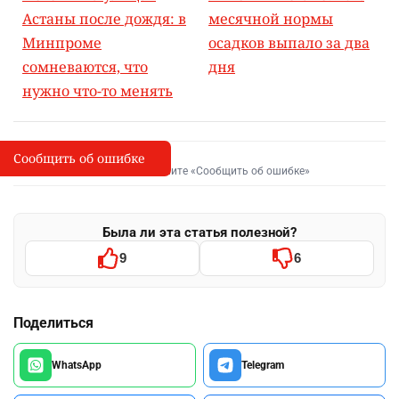
Астаны после дождя: в
месячной нормы
Минпроме
осадков выпало за два
сомневаются, что
дня
нужно что-то менять
Сообщить об ошибке
Сообщить об опечатке
I
Выделите фрагмент и нажмите «Сообщить об ошибке»
Была ли эта статья полезной?
9
6
Поделиться
WhatsApp
Telegram