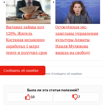
Выдавал займы под
Осуждённая экс-
120%. Житель
замглавы управления
Костаная незаконно
культуры Алматы
заработал 1 млрд
Наиля Мулюкова
тенге и получил срок
вышла на свободу
Сообщить об ошибке
Сообщить об опечатке
I
Выделите фрагмент и нажмите «Сообщить об ошибке»
Была ли эта статья полезной?
10
7