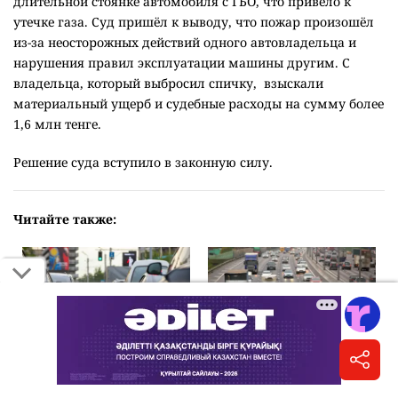
длительной стоянке автомобиля с ГБО, что привело к
утечке газа. Суд пришёл к выводу, что пожар произошёл
из-за неосторожных действий одного автовладельца и
нарушения правил эксплуатации машины другим. С
владельца, который выбросил спичку, взыскали
материальный ущерб и судебные расходы на сумму более
1,6 млн тенге.
Решение суда вступило в законную силу.
Читайте также:
Поток автомобилей на
"Надо уничтожать".
дорогах Казахстана за
Сажать в тюрьму "серых"
полгода вырос на 37%
автодилеров призвал