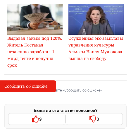
Выдавал займы под 120%.
Осуждённая экс-замглавы
Житель Костаная
управления культуры
незаконно заработал 1
Алматы Наиля Мулюкова
млрд тенге и получил
вышла на свободу
срок
Сообщить об ошибке
Сообщить об опечатке
I
Выделите фрагмент и нажмите «Сообщить об ошибке»
Была ли эта статья полезной?
9
3