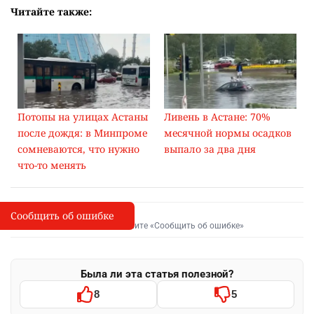
Читайте также:
Потопы на улицах Астаны
Ливень в Астане: 70%
после дождя: в Минпроме
месячной нормы осадков
сомневаются, что нужно
выпало за два дня
что-то менять
Сообщить об ошибке
Сообщить об опечатке
I
Выделите фрагмент и нажмите «Сообщить об ошибке»
Была ли эта статья полезной?
8
5