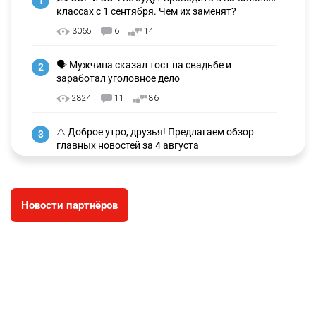
1
классах с 1 сентября. Чем их заменят?
3065
6
14
🗣 Мужчина сказал тост на свадьбе и
2
заработал уголовное дело
2824
11
86
⚠️ Доброе утро, друзья! Предлагаем обзор
3
главных новостей за 4 августа
2646
0
1
🗣Глава государства направил телеграмму
4
Новости партнёров
соболезнования родным и близким Халық
қаһарманы Ивана Гапича
2673
2
42
🇫🇷 Клуб ПСЖ объявил об открытии своей
5
футбольной академии в Астане
2661
2
39