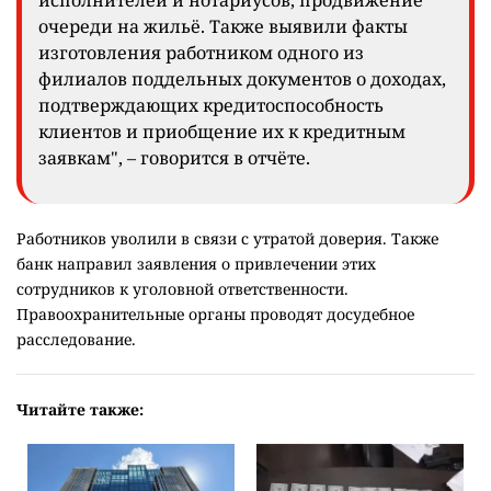
Согласно документу, для предотвращения
коррупционных правонарушений банк проводит
комплекс профилактических мероприятий.
"В 2025 году выявили коррупционные
проявления, совершённые работниками
банка, получавшими незаконные
вознаграждения за лоббирование интересов
клиентов, риелторов, частных судебных
исполнителей и нотариусов, продвижение
очереди на жильё. Также выявили факты
изготовления работником одного из
филиалов поддельных документов о доходах,
подтверждающих кредитоспособность
клиентов и приобщение их к кредитным
заявкам", – говорится в отчёте.