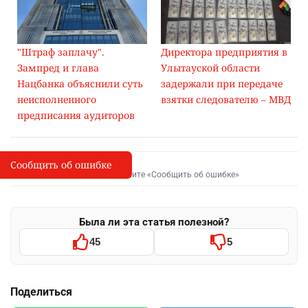
Работников уволили в связи с утратой доверия. Также
банк направил заявления о привлечении этих
сотрудников к уголовной ответственности.
Правоохранительные органы проводят досудебное
расследование.
Читайте также:
"Штраф заплачу".
Директора предприятия в
Зампред и глава
Улытауской области
Нацбанка объяснили суть
задержали при передаче
неисполненного
взятки следователю – МВД
предписания аудиторов