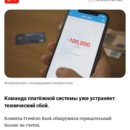
10 августа 2026, 17:01
•
Мария Пичененко
•
официально