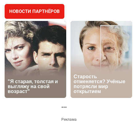
🗣 "Мама, я не хотела этого". Переписку из
1
телефона Нурай Серикбай в день похищения
зачитали в суде
3669
0
25
👀 Опубликован список обладателей
2
образовательных грантов
2729
0
9
🪱 "Мы думаем, что правим миром, но это не
3
так". Как дьявольские черви меняют наше
представление о жизни на Земле
2716
0
13
НОВОСТИ ПАРТНЁРОВ
💬 Прокуроры подали в суд ходатайство о
4
смягчении наказания для журналистки
Александры Алёховой
2621
0
29