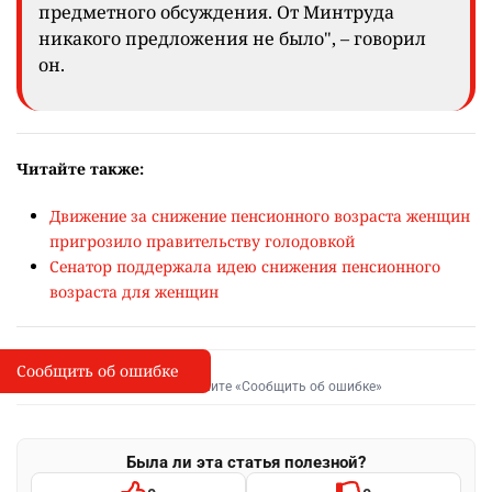
предметного обсуждения. От Минтруда
никакого предложения не было", – говорил
он.
Читайте также:
Движение за снижение пенсионного возраста женщин
пригрозило правительству голодовкой
Сенатор поддержала идею снижения пенсионного
возраста для женщин
Сообщить об ошибке
Сообщить об опечатке
I
Выделите фрагмент и нажмите «Сообщить об ошибке»
Была ли эта статья полезной?