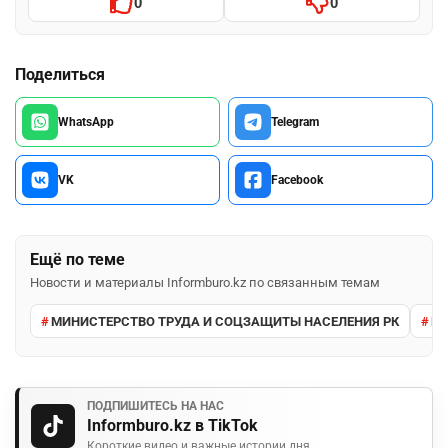
0
0
Поделиться
WhatsApp
Telegram
VK
Facebook
Ещё по теме
Новости и материалы Informburo.kz по связанным темам
МИНИСТЕРСТВО ТРУДА И СОЦЗАЩИТЫ НАСЕЛЕНИЯ РК
ПЕ
ПОДПИШИТЕСЬ НА НАС
Informburo.kz в TikTok
Короткие видео и важные истории дня.