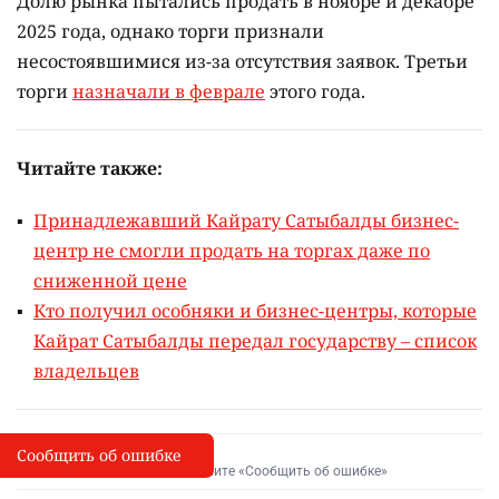
Долю рынка пытались продать в ноябре и декабре
2025 года, однако торги признали
несостоявшимися из-за отсутствия заявок. Третьи
торги
назначали в феврале
этого года.
Читайте также:
Принадлежавший Кайрату Сатыбалды бизнес-
центр не смогли продать на торгах даже по
сниженной цене
Кто получил особняки и бизнес-центры, которые
Кайрат Сатыбалды передал государству – список
владельцев
Сообщить об ошибке
Сообщить об опечатке
I
Выделите фрагмент и нажмите «Сообщить об ошибке»