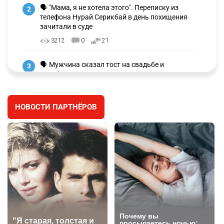
🗣 "Мама, я не хотела этого". Переписку из
2
телефона Нурай Серикбай в день похищения
зачитали в суде
3212
0
21
🗣 Мужчина сказал тост на свадьбе и
3
заработал уголовное дело
2997
11
88
НОВОСТИ ПАРТНЁРОВ
🐏 Скота больше, а мясо дороже. Почему в
4
Казахстане продолжают расти цены на
баранину и конину
2666
5
17
⚠️ Доброе утро, друзья! Предлагаем обзор
5
главных новостей за 4 августа
2782
0
1
🗣Глава государства направил телеграмму
6