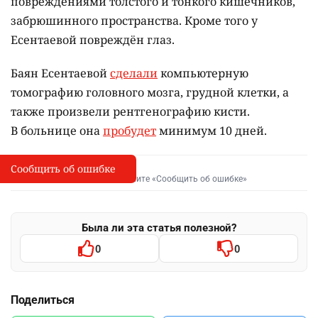
повреждениями толстого и тонкого кишечников,
забрюшинного пространства. Кроме того у
Есентаевой повреждён глаз.
Баян Есентаевой
сделали
компьютерную
томографию головного мозга, грудной клетки, а
также произвели рентгенографию кисти.
В больнице она
пробудет
минимум 10 дней.
Сообщить об ошибке
Сообщить об опечатке
I
Выделите фрагмент и нажмите «Сообщить об ошибке»
Была ли эта статья полезной?
0
0
Поделиться