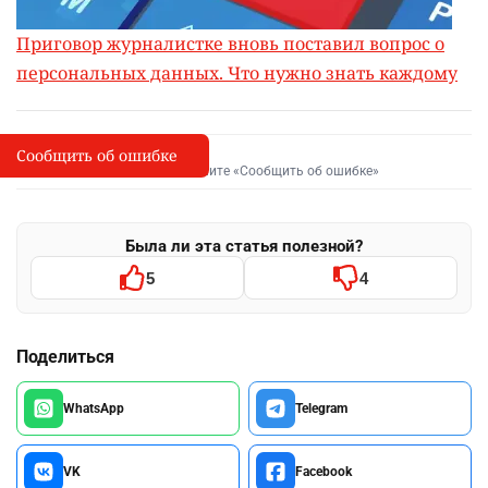
Приговор журналистке вновь поставил вопрос о
персональных данных. Что нужно знать каждому
Сообщить об ошибке
Сообщить об опечатке
I
Выделите фрагмент и нажмите «Сообщить об ошибке»
Была ли эта статья полезной?
5
4
Поделиться
WhatsApp
Telegram
VK
Facebook