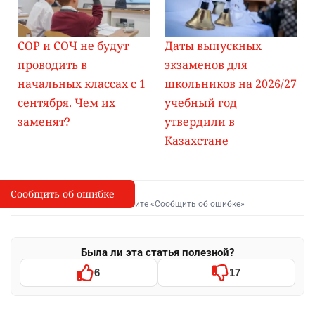
СОР и СОЧ не будут
Даты выпускных
проводить в
экзаменов для
начальных классах с 1
школьников на 2026/27
сентября. Чем их
учебный год
заменят?
утвердили в
Казахстане
Сообщить об ошибке
Сообщить об опечатке
I
Выделите фрагмент и нажмите «Сообщить об ошибке»
Была ли эта статья полезной?
6
17