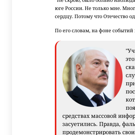
"Не скрою, было больно наблюд
юге России. Не только мне. Мно
сердцу. Потому что Отечество од
По его словам, на фоне событий 
"Уч
это
ска
слу
при
пос
кот
поя
средствах массовой инфо
засуетились. Правда, фал
продемонстрировать свои