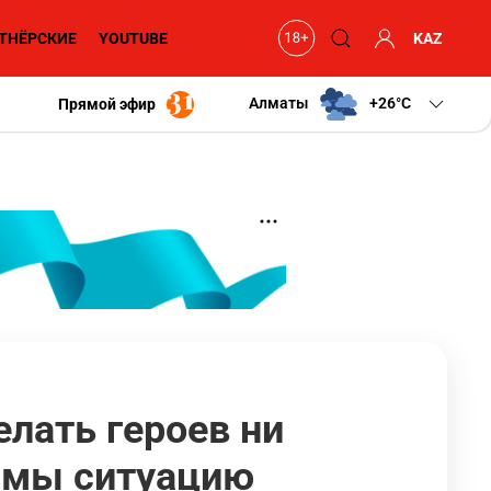
ТНЁРСКИЕ
YOUTUBE
KAZ
Алматы
+26
C
Прямой эфир
елать героев ни
– мы ситуацию