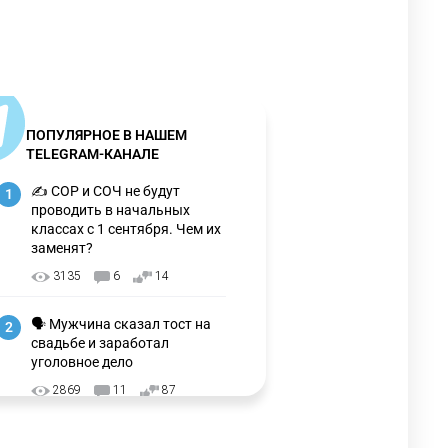
ПОПУЛЯРНОЕ В НАШЕМ
TELEGRAM-КАНАЛЕ
✍️ СОР и СОЧ не будут
1
проводить в начальных
классах с 1 сентября. Чем их
заменят?
3135
6
14
🗣 Мужчина сказал тост на
2
свадьбе и заработал
уголовное дело
2869
11
87
🗣 "Мама, я не хотела этого".
3