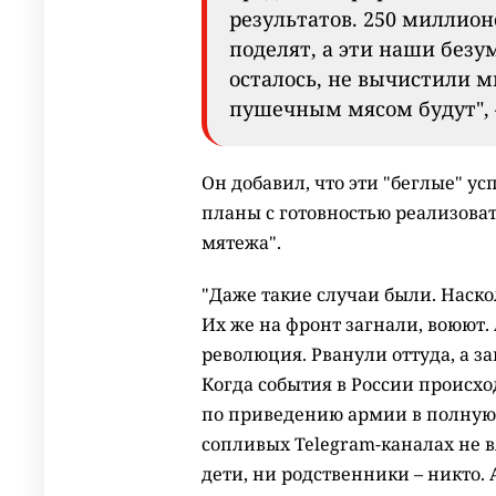
результатов. 250 миллион
поделят, а эти наши безу
осталось, не вычистили м
пушечным мясом будут", 
Он добавил, что эти "беглые" у
планы с готовностью реализова
мятежа".
"Даже такие случаи были. Наск
Их же на фронт загнали, воюют. 
революция. Рванули оттуда, а за
Когда события в России происх
по приведению армии в полную б
сопливых Telegram-каналах не в
дети, ни родственники – никто.