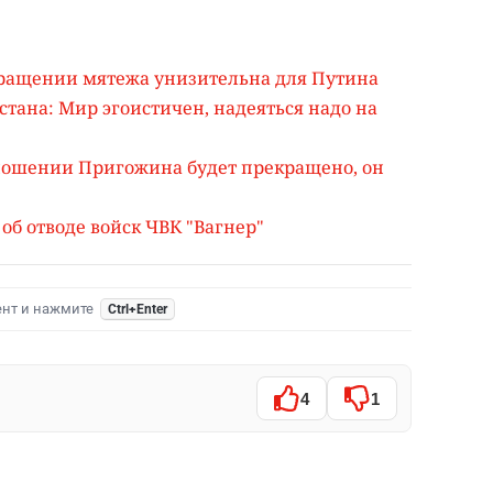
кращении мятежа унизительна для Путина
тана: Мир эгоистичен, надеяться надо на
тношении Пригожина будет прекращено, он
б отводе войск ЧВК "Вагнер"
ент и нажмите
Ctrl+Enter
4
1