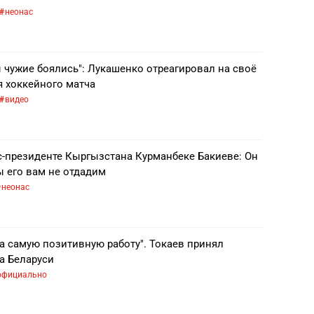
неонас
ы чужие боялись": Лукашенко отреагировал на своё
я хоккейного матча
видео
с-президенте Кыргызстана Курманбеке Бакиеве: Он
ы его вам не отдадим
неонас
а самую позитивную работу". Токаев принял
а Беларуси
официально