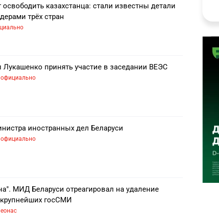
единым, кто проголосовал против распада
 освободить казахстанца: стали известны детали
ентом страны.
дерами трёх стран
циально
ится в разводе, имеет трёх детей (сыновей) и
андирует здоровый образ жизни, увлекается
оккеем. Получил множество почётных наград в
ия, Венесуэла, Сербия, Ливия, Азербайджан).
л Лукашенко принять участие в заседании ВЕЭС
официально
и о Президенте Беларуси
ня о ситуации в Беларуси и Александре
она или ПК. Для этого достаточно перейти на
инистра иностранных дел Беларуси
нформбюро.
официально
а". МИД Беларуси отреагировал на удаление
 крупнейших госСМИ
неонас