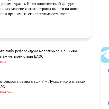
родом страны. К его политической фигуре
так как многие жители страны вышли на акции
азали принимать его легитимность после
ого-либо референдума нелогично". Пашинян
одится на своём посту.
нтам четырёх стран ЕАЭС
онас
я президента Беларуси
 году (возраст 66 лет) и рос без отца. В школе
 стоимость самих машин" – Лукашенко о ставках
даже состоял на учёте в милиции. Закончил
АЭС
ию (заочно), служил в пограничных войсках.
ямаяречь
9 году, но проиграл на выборах в Могилёвском
естройки был избран депутатом Верховного