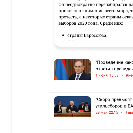
Он неоднократно переизбирался на
приковано внимание всего мира, 
протеста, а некоторые страны отк
выборов 2020 года. Среди них:
страны Евросоюза;
США;
Великобритания;
Украина.
"Проведение как
Несмотря на это, он до сих пор нах
ответил президе
•
1 июня, 15:58
не
Краткая биографи
Александр Лукашенко родился в 1954
"Скоро превысят
считался проблемным учеником и 
утильсборов в Е
педагогический институт и академ
•
29 мая, 22:15
пр
Политическую карьеру начал в 198
избирательном округе. В годы пер