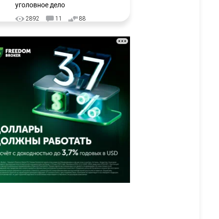
уголовное дело
2892
11
88
🗣 "Мама, я не хотела этого".
3
Переписку из телефона
Нурай Серикбай в день
похищения зачитали в суде
2913
0
19
⚠️ Доброе утро, друзья!
4
Предлагаем обзор главных
новостей за 4 августа
2709
0
1
🗣Глава государства
5
направил телеграмму
соболезнования родным и
близким Халық қаһарманы
Ивана Гапича
2712
2
42