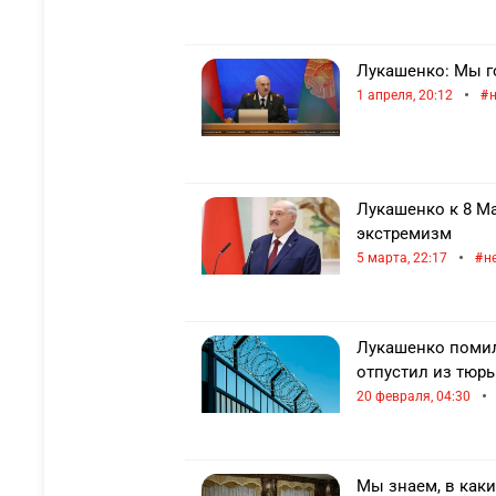
Лукашенко: Мы г
•
1 апреля, 20:12
Лукашенко к 8 М
экстремизм
•
5 марта, 22:17
н
Лукашенко помил
отпустил из тюр
•
20 февраля, 04:30
Мы знаем, в каки