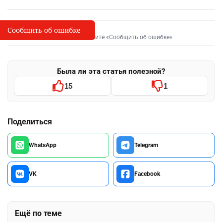
Сообщить об ошибке
Сообщить об опечатке
I
Выделите фрагмент и нажмите «Сообщить об ошибке»
Была ли эта статья полезной?
15
1
Поделиться
WhatsApp
Telegram
VK
Facebook
Ещё по теме