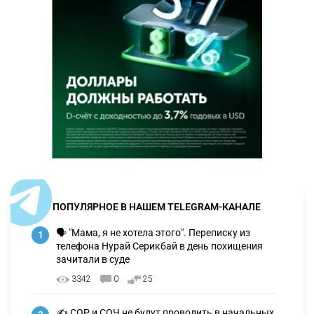
ПОПУЛЯРНОЕ В НАШЕМ TELEGRAM-КАНАЛЕ
🗣 "Мама, я не хотела этого". Переписку из
1
телефона Нурай Серикбай в день похищения
зачитали в суде
3342
0
25
✍️ СОР и СОЧ не будут проводить в начальных