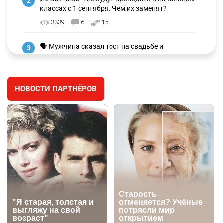
2
классах с 1 сентября. Чем их заменят?
3339
6
15
🗣 Мужчина сказал тост на свадьбе и
3
заработал уголовное дело
3041
11
88
НОВОСТИ ПАРТНЁРОВ
🐏 Скота больше, а мясо дороже. Почему в
4
Казахстане продолжают расти цены на
баранину и конину
2740
5
18
⚠️ Доброе утро, друзья! Предлагаем обзор
5
главных новостей за 4 августа
2827
0
1
🗣Глава государства направил телеграмму
6
соболезнования родным и близким Халық
қаһарманы Ивана Гапича