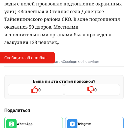
воды с полей произошло подтопление окраинных
улиц Юбилейная и Степная села Донецкое
Тайыншинского района СКО. В зоне подтопления
оказались 50 дворов. Местными
исполнительными органами была проведена
эвакуация 123 человек,.
Сообщить об ошибке
Сообщить об опечатке
I
Выделите фрагмент и нажмите «Сообщить об ошибке»
Была ли эта статья полезной?
0
0
Поделиться
WhatsApp
Telegram