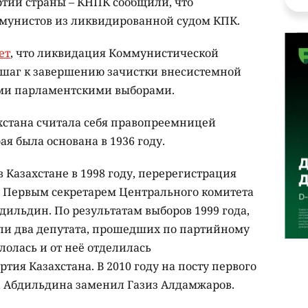
тии страны – КНПК сообщили, что
ммунистов из ликвидированной судом КПК.
ет
, что ликвидация Коммунистической
 шаг к завершению зачистки внесистемной
ми парламентскими выборами.
хстана считала себя правопреемницей
ая была основана в 1936 году.
 Казахстане в 1998 году, перерегистрация
да Первым секретарем Центрального комитета
ильдин. По результатам выборов 1999 года,
ли два депутата, прошедших по партийному
ололась и от неё отделилась
ия Казахстана. В 2010 году на посту первого
а Абдильдина заменил Газиз Алдамжаров.