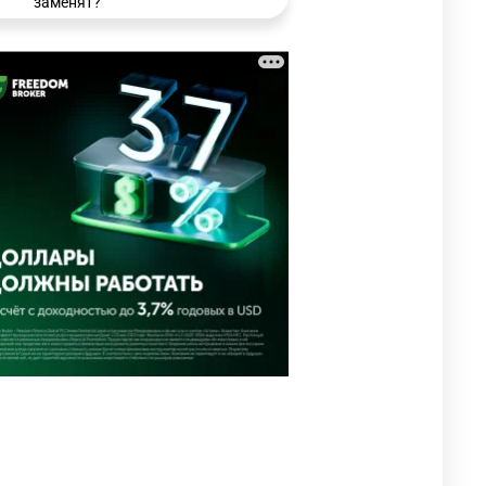
заменят?
3209
6
15
🗣 Мужчина сказал тост на
3
свадьбе и заработал
уголовное дело
2943
11
88
⚠️ Доброе утро, друзья!
4
Предлагаем обзор главных
новостей за 4 августа
2744
0
1
🗣Глава государства
5
направил телеграмму
соболезнования родным и
близким Халық қаһарманы
Ивана Гапича
2735
2
42