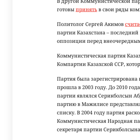
В другой Коммунистической пар
готовы
принять
в свои ряды ко
Политолог Сергей Акимов
счита
партии Казахстана – последний
оппозиции перед внеочередны
Коммунистическая партия Каза
Компартии Казахской ССР, котор
Партия была зарегистрирована в
прошла в 2003 году. До 2010 го
партии являлся Серикболсын Абд
партию в Мажилисе представля
списку. В 2004 году партия раск
Коммунистическая Народная парт
секретаря партии Серикболсын