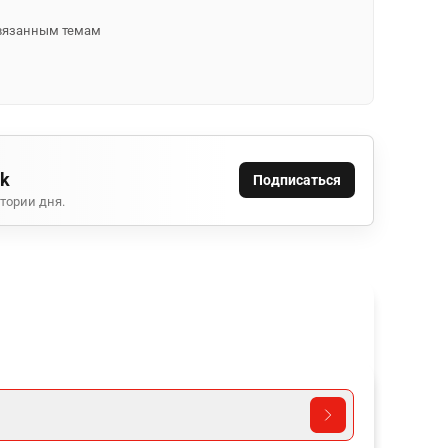
 связанным темам
ok
Подписаться
тории дня.