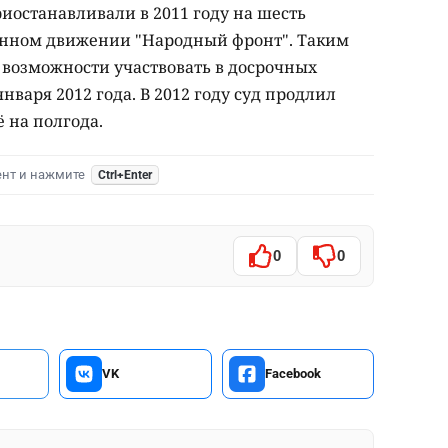
иостанавливали в 2011 году на шесть
ионном движении "Народный фронт". Таким
возможности участвовать в досрочных
нваря 2012 года. В 2012 году суд продлил
ё на полгода.
ент и нажмите
Ctrl+Enter
0
0
VK
Facebook