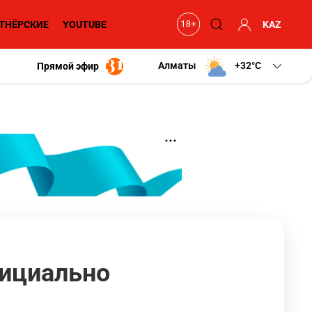
ТНЁРСКИЕ
YOUTUBE
KAZ
Алматы
+32
C
Прямой эфир
фициально