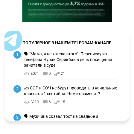
ПОПУЛЯРНОЕ В НАШЕМ TELEGRAM-КАНАЛЕ
🗣 "Мама, я не хотела этого". Переписку из
1
телефона Нурай Серикбай в день похищения
зачитали в суде
3071
0
21
✍️ СОР и СОЧ не будут проводить в начальных
2
классах с 1 сентября. Чем их заменят?
3213
6
15
🗣 Мужчина сказал тост на свадьбе и
3
заработал уголовное дело
2944
11
88