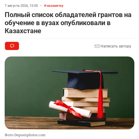
аппараты без инвалидности
7 августа 2026, 15:00
•
назаметку
2319
1
25
Полный список обладателей грантов на
обучение в вузах опубликовали в
💻 В школах Казахстана изменили название и
9
Казахстане
содержание некоторых предметов
2412
3
19
Написать автору
🏇 В Астане наказали мужчину, который ездил
10
верхом на лошади
2351
2
37
Фото Depositphotos.com