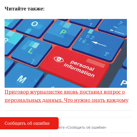
Читайте также:
Приговор журналистке вновь поставил вопрос о
персональных данных. Что нужно знать каждому
Сообщить об ошибке
Сообщить об опечатке
I
Выделите фрагмент и нажмите «Сообщить об ошибке»