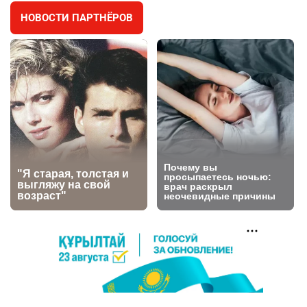
НОВОСТИ ПАРТНЁРОВ
⚠️ Доброе утро, друзья! Предлагаем обзор
4
главных новостей за 4 августа
2744
0
1
🗣Глава государства направил телеграмму
5
соболезнования родным и близким Халық
қаһарманы Ивана Гапича
2735
2
42
🇫🇷 Клуб ПСЖ объявил об открытии своей
6
футбольной академии в Астане
2781
2
40
🚗 Казахстанцев убедили оформить
7
автокредиты за вознаграждение
2712
0
11
🦻 Казахстанцы смогут получать слуховые
8