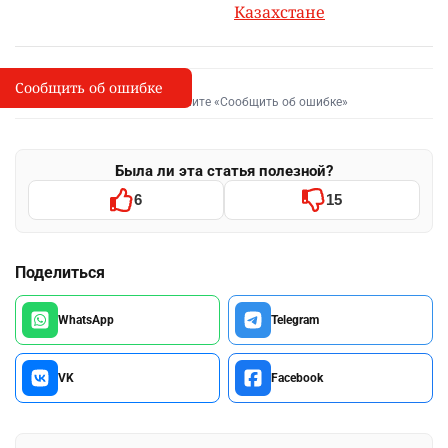
Казахстане
Сообщить об ошибке
Сообщить об опечатке
I
Выделите фрагмент и нажмите «Сообщить об ошибке»
Была ли эта статья полезной?
6
15
Поделиться
WhatsApp
Telegram
VK
Facebook