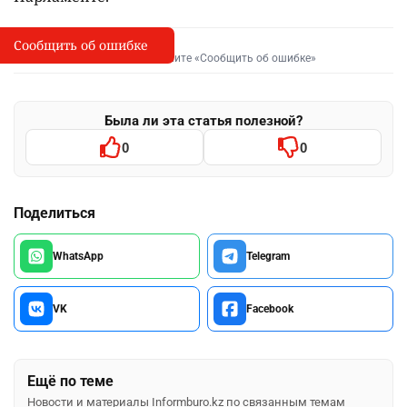
Сообщить об ошибке
Сообщить об опечатке
I
Выделите фрагмент и нажмите «Сообщить об ошибке»
Была ли эта статья полезной?
0
0
Поделиться
WhatsApp
Telegram
VK
Facebook
Ещё по теме
Новости и материалы Informburo.kz по связанным темам