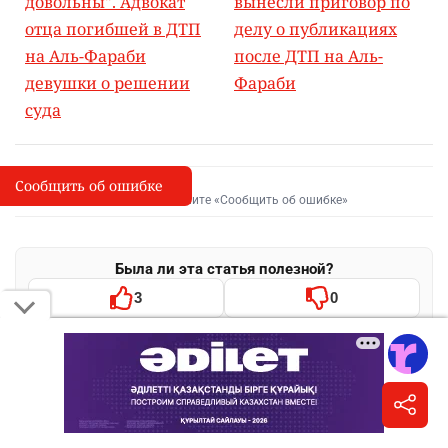
довольны". Адвокат
вынесли приговор по
отца погибшей в ДТП
делу о публикациях
на Аль-Фараби
после ДТП на Аль-
девушки о решении
Фараби
суда
Сообщить об ошибке
Сообщить об опечатке
I
Выделите фрагмент и нажмите «Сообщить об ошибке»
Была ли эта статья полезной?
3
0
Поделиться
WhatsApp
Telegram