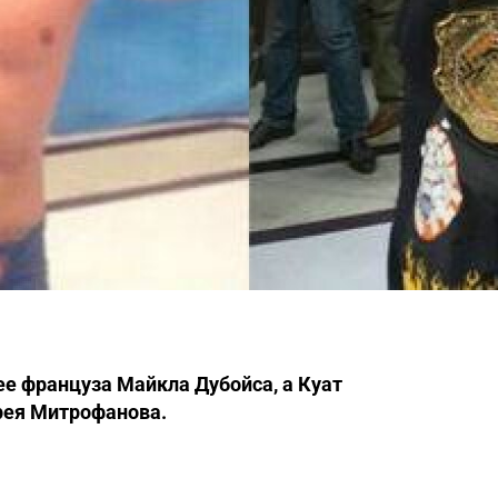
ее француза Майкла Дубойса, а Куат
рея Митрофанова.