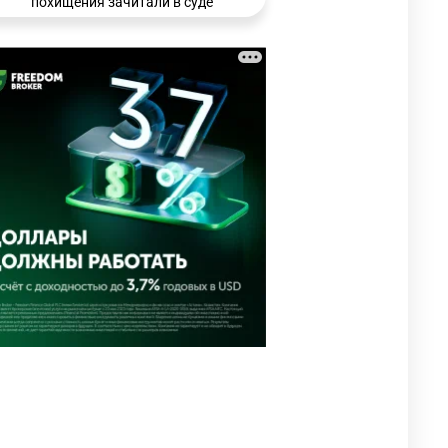
похищения зачитали в суде
3147
0
21
🗣 Мужчина сказал тост на
3
свадьбе и заработал
уголовное дело
2982
11
88
🐏 Скота больше, а мясо
4
дороже. Почему в
Казахстане продолжают
расти цены на баранину и
конину
2640
5
17
⚠️ Доброе утро, друзья!
5
Предлагаем обзор главных
новостей за 4 августа
2767
0
1