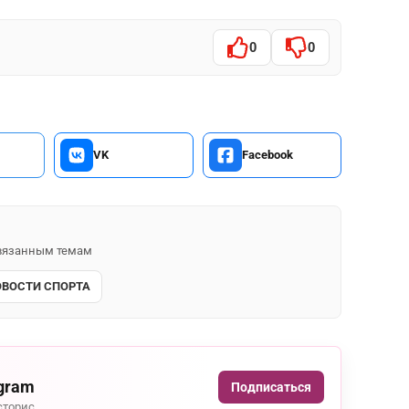
0
0
VK
Facebook
 связанным темам
ОВОСТИ СПОРТА
agram
Подписаться
сторис.