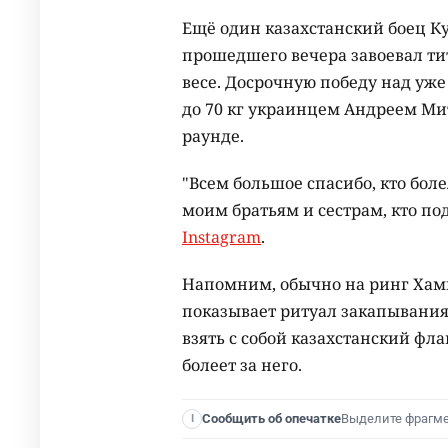
Ещё один казахстанский боец К
прошедшего вечера завоевал т
весе. Досрочную победу над уж
до 70 кг украинцем Андреем М
раунде.
"Всем большое спасибо, кто бол
моим братьям и сестрам, кто под
Instagram
.
Напомним, обычно на ринг Хами
показывает ритуал закапывания 
взять с собой казахстанский фла
болеет за него.
Выделите фрагм
Сообщить об опечатке
I