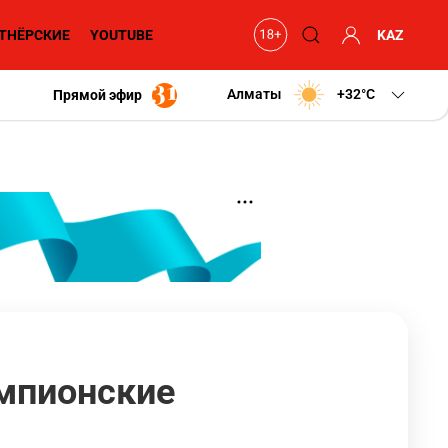
ТНЁРСКИЕ
YOUTUBE
KAZ
Алматы
+32
C
Прямой эфир
мпионские