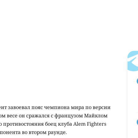
еит завоевал пояс чемпиона мира по версии
ком весе он сражался с французом Майклом
о противостояния боец клуба Alem Fighters
понента во втором раунде.