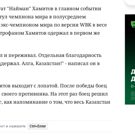
уат "Найман" Хамитов в главном событии
итул чемпиона мира в полусреднем
е экс-чемпионом мира по версии WBK в весе
итрофаном Хамитов одержал в первом же
ел и переживал. Отдельная благодарность
держал. Алга, Казахстан!" - написал он в
тов выходит с лопатой. После победы боец
своего противника. На этот раз боец решил
г, как напоминание о том, что весь Казахстан
ент и нажмите
Ctrl+Enter