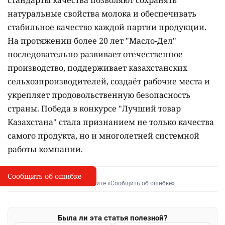
стандарты качества позволяют сохранять
натуральные свойства молока и обеспечивать
стабильное качество каждой партии продукции.
На протяжении более 20 лет "Масло-Дел"
последовательно развивает отечественное
производство, поддерживает казахстанских
сельхозпроизводителей, создаёт рабочие места и
укрепляет продовольственную безопасность
страны. Победа в конкурсе "Лучший товар
Казахстана" стала признанием не только качества
самого продукта, но и многолетней системной
работы компании.
Сообщить об ошибке
Сообщить об опечатке
I
Выделите фрагмент и нажмите «Сообщить об ошибке»
Была ли эта статья полезной?