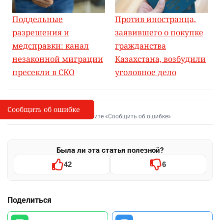
Поддельные
Против иностранца,
разрешения и
заявившего о покупке
медсправки: канал
гражданства
незаконной миграции
Казахстана, возбудили
пресекли в СКО
уголовное дело
Сообщить об ошибке
Сообщить об опечатке
I
Выделите фрагмент и нажмите «Сообщить об ошибке»
Была ли эта статья полезной?
42
6
Поделиться