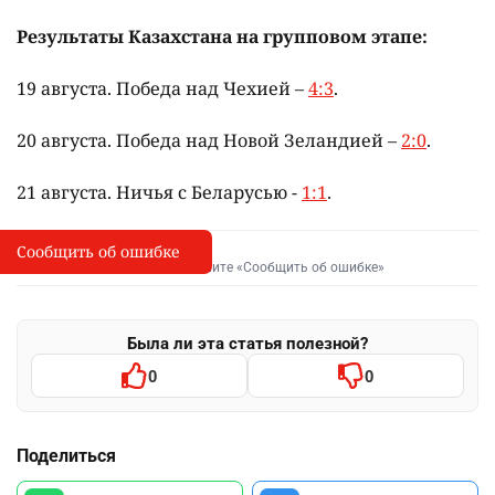
Результаты Казахстана на групповом этапе:
19 августа.
Победа над Чехией –
4:3
.
20 августа.
Победа над
Новой Зеландией –
2:0
.
21 августа.
Ничья с Беларусью -
1:1
.
Сообщить об ошибке
Сообщить об опечатке
I
Выделите фрагмент и нажмите «Сообщить об ошибке»
Была ли эта статья полезной?
0
0
Поделиться