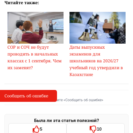
Читайте также:
СОР и СОЧ не будут
Даты выпускных
проводить в начальных
экзаменов для
классах с 1 сентября. Чем
школьников на 2026/27
их заменят?
учебный год утвердили в
Казахстане
Сообщить об ошибке
Сообщить об опечатке
I
Выделите фрагмент и нажмите «Сообщить об ошибке»
Была ли эта статья полезной?
5
10