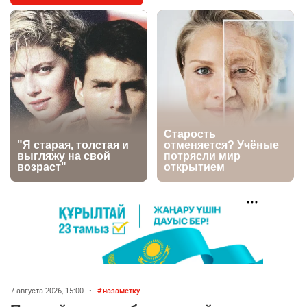
главных новостей за 4 августа
2723
0
1
🗣Глава государства направил телеграмму
5
соболезнования родным и близким Халық
қаһарманы Ивана Гапича
2721
2
42
🇫🇷 Клуб ПСЖ объявил об открытии своей
6
футбольной академии в Астане
2757
2
39
🚗 Казахстанцев убедили оформить
7
автокредиты за вознаграждение
2704
0
11
💻 В школах Казахстана изменили название и
8
содержание некоторых предметов
7 августа 2026, 15:00
•
назаметку
2358
3
18