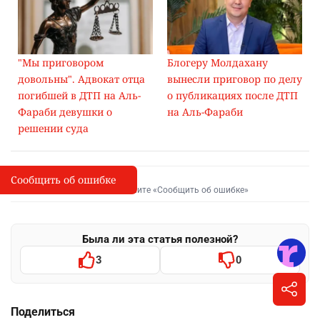
"Мы приговором
Блогеру Молдахану
довольны". Адвокат отца
вынесли приговор по делу
погибшей в ДТП на Аль-
о публикациях после ДТП
Фараби девушки о
на Аль-Фараби
решении суда
Сообщить об ошибке
Сообщить об опечатке
I
Выделите фрагмент и нажмите «Сообщить об ошибке»
Была ли эта статья полезной?
3
0
Поделиться