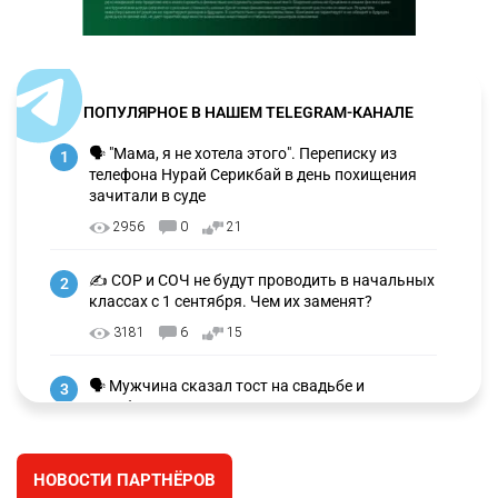
ПОПУЛЯРНОЕ В НАШЕМ TELEGRAM-КАНАЛЕ
🗣 "Мама, я не хотела этого". Переписку из
1
телефона Нурай Серикбай в день похищения
зачитали в суде
2956
0
21
✍️ СОР и СОЧ не будут проводить в начальных
2
классах с 1 сентября. Чем их заменят?
3181
6
15
🗣 Мужчина сказал тост на свадьбе и
3
заработал уголовное дело
2909
11
88
НОВОСТИ ПАРТНЁРОВ
⚠️ Доброе утро, друзья! Предлагаем обзор
4