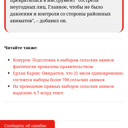
превратилась в инструмент "отстрела"
неугодных лиц. Главное, чтобы не было
давления и контроля со стороны районных
акиматов", – добавил он.
Читайте также:
Конуров: Подготовка к выборам сельских акимов
фактически провалена правительством
Ерлан Карин: Ожидается, что 25 июля единовременно
состоятся выборы более 700 сельских акимов
На проведение прямых выборов сельских акимов
выделено 4,7 млрд тенге
Сообщить об ошибке
Сообщить об опечатке
I