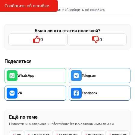
Сообщить об ошибке
Сообщить об опечатке
I
Выделите фрагмент и нажмите «Сообщить об ошибке»
Была ли эта статья полезной?
0
0
Поделиться
WhatsApp
Telegram
VK
Facebook
Ещё по теме
Новости и материалы Informburo.kz по связанным темам