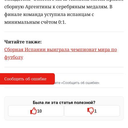
сборную Аргентины к серебряным медалям. В
финале команда уступила испанцам с
минимальным счётом 0:1.
Читайте также:
Сборная Испании выиграла чемпионат мира по
футболу
Сообщить об ошибке
Сообщить об опечатке
I
Выделите фрагмент и нажмите «Сообщить об ошибке»
Была ли эта статья полезной?
10
1