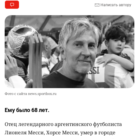
Написать автору
2751
0
11
👀 Опубликован список обладателей
9
образовательных грантов
2327
0
8
🪱 "Мы думаем, что правим миром, но это не
10
так". Как дьявольские черви меняют наше
представление о жизни на Земле
2353
0
12
Фото с сайта news.sportbox.ru
Ему было 68 лет.
Отец легендарного аргентинского футболиста
Лионеля Месси, Хорсе Месси, умер в городе