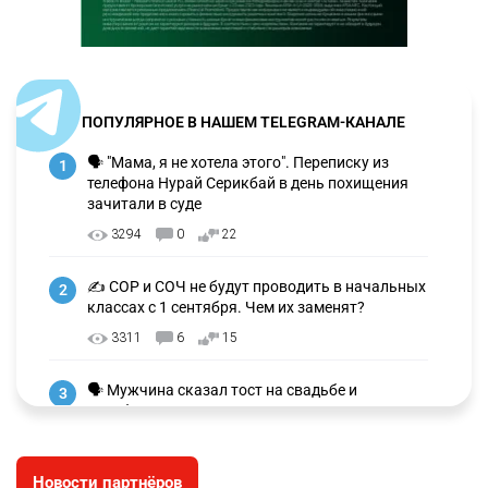
ПОПУЛЯРНОЕ В НАШЕМ TELEGRAM-КАНАЛЕ
🗣 "Мама, я не хотела этого". Переписку из
1
телефона Нурай Серикбай в день похищения
зачитали в суде
3294
0
22
✍️ СОР и СОЧ не будут проводить в начальных
2
классах с 1 сентября. Чем их заменят?
3311
6
15
🗣 Мужчина сказал тост на свадьбе и
3
заработал уголовное дело
3023
11
88
Новости партнёров