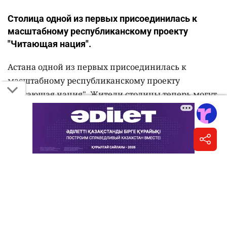
Столица одной из первых присоединилась к
масштабному республиканскому проекту
"Читающая нация".
Астана одной из первых присоединилась к
масштабному республиканскому проекту
"Читающая нация". Жители столицы теперь могут
участвовать в одноимённом марафоне и не только
повысить уровень своих знаний и эрудиции, но и
получить за это денежный приз,
сообщает
городской акимат.
Марафону "Читающая нация" стартует в сентябре.
Соответствующий меморандум ранее подписали
акимат столицы и общественный фонд "Кітап
оқитын ұлт – Читающая нация".
За полгода