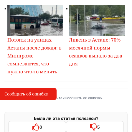
Потопы на улицах
Ливень в Астане: 70%
Астаны после дождя: в
месячной нормы
Минпроме
осадков выпало за два
сомневаются, что
дня
нужно что-то менять
Сообщить об ошибке
Сообщить об опечатке
I
Выделите фрагмент и нажмите «Сообщить об ошибке»
Была ли эта статья полезной?
8
5