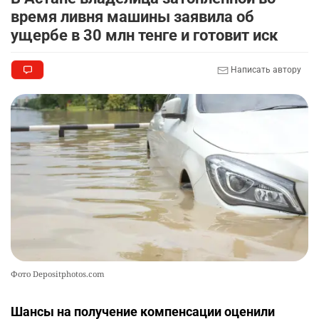
Казахстане продолжают расти цены на
время ливня машины заявила об
баранину и конину
ущербе в 30 млн тенге и готовит иск
2503
5
17
Написать автору
🗣 620 человек освободили из колоний по
10
амнистии
2382
3
20
Фото Depositphotos.com
Шансы на получение компенсации оценили