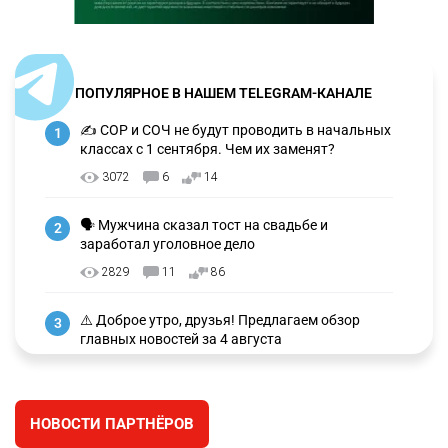
ПОПУЛЯРНОЕ В НАШЕМ TELEGRAM-КАНАЛЕ
✍️ СОР и СОЧ не будут проводить в начальных
1
классах с 1 сентября. Чем их заменят?
3072
6
14
🗣 Мужчина сказал тост на свадьбе и
2
заработал уголовное дело
2829
11
86
⚠️ Доброе утро, друзья! Предлагаем обзор
3
главных новостей за 4 августа
2648
0
1
🗣Глава государства направил телеграмму
4
НОВОСТИ ПАРТНЁРОВ
соболезнования родным и близким Халық