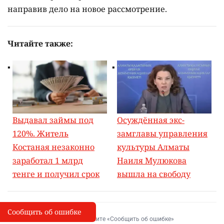
направив дело на новое рассмотрение.
Читайте также:
Выдавал займы под
Осуждённая экс-
120%. Житель
замглавы управления
Костаная незаконно
культуры Алматы
заработал 1 млрд
Наиля Мулюкова
тенге и получил срок
вышла на свободу
Сообщить об ошибке
Сообщить об опечатке
I
Выделите фрагмент и нажмите «Сообщить об ошибке»