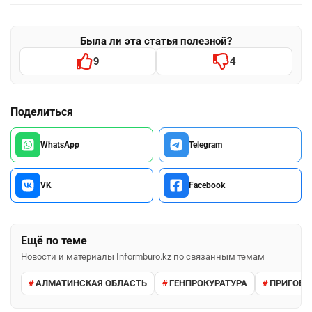
Была ли эта статья полезной?
9
4
Поделиться
WhatsApp
Telegram
VK
Facebook
Ещё по теме
Новости и материалы Informburo.kz по связанным темам
АЛМАТИНСКАЯ ОБЛАСТЬ
ГЕНПРОКУРАТУРА
ПРИГОВО