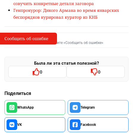
озвучить конкретные детали заговора
Генпрокурор: Дикого Армана во время январских
беспорядков курировал куратор из КНБ
Сообщить об ошибке
Сообщить об опечатке
I
Выделите фрагмент и нажмите «Сообщить об ошибке»
Была ли эта статья полезной?
0
0
Поделиться
WhatsApp
Telegram
VK
Facebook