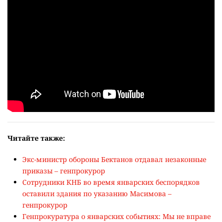
Читайте также:
Экс-министр обороны Бектанов отдавал незаконные
приказы – генпрокурор
Сотрудники КНБ во время январских беспорядков
оставили здания по указанию Масимова –
генпрокурор
Генпрокуратура о январских событиях: Мы не вправе