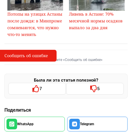
Потопы на улицах Астаны
Ливень в Астане: 70%
после дождя: в Минпроме
месячной нормы осадков
сомневаются, что нужно
выпало за два дня
что-то менять
Сообщить об ошибке
Сообщить об опечатке
I
Выделите фрагмент и нажмите «Сообщить об ошибке»
Была ли эта статья полезной?
7
5
Поделиться
WhatsApp
Telegram