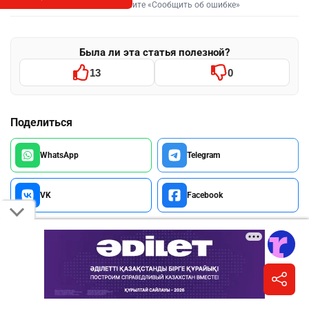
Выделите фрагмент и нажмите «Сообщить об ошибке»
Была ли эта статья полезной?
13
0
Поделиться
WhatsApp
Telegram
VK
Facebook
Ещё по теме
Новости и материалы Informburo.kz по связанным темам
АСТАНА
АВТОМОБИЛЬ
ПОЖАР
ВЕРХОВНЫЙ СУД 