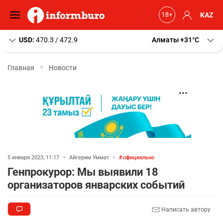
KAZ
USD:
470.3 / 472.9
Алматы
+31
C
Главная
Новости
5 января 2023, 11:17
•
Айгерим Уммат
•
официально
Генпрокурор: Мы выявили 18
организаторов январских событий
Написать автору