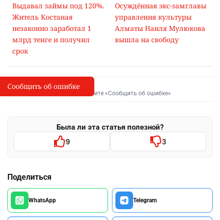
Выдавал займы под 120%.
Осуждённая экс-замглавы
Житель Костаная
управления культуры
незаконно заработал 1
Алматы Наиля Мулюкова
млрд тенге и получил
вышла на свободу
срок
Сообщить об ошибке
Сообщить об опечатке
I
Выделите фрагмент и нажмите «Сообщить об ошибке»
Была ли эта статья полезной?
9
3
Поделиться
WhatsApp
Telegram