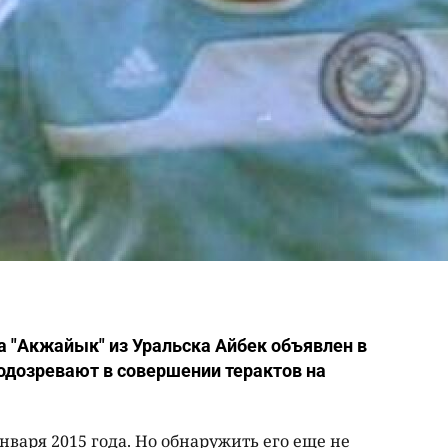
а "Акжайык" из Уральска Айбек объявлен в
одозревают в совершении терактов на
нваря 2015 года. Но обнаружить его еще не