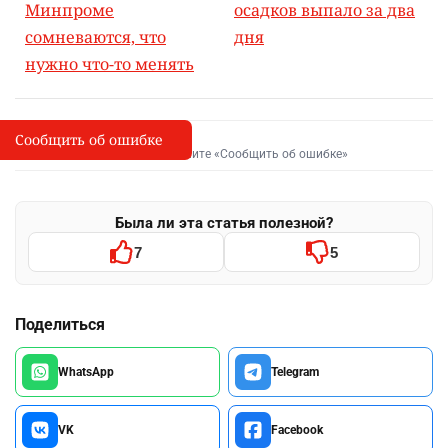
Минпроме
осадков выпало за два
сомневаются, что
дня
нужно что-то менять
Сообщить об ошибке
Сообщить об опечатке
I
Выделите фрагмент и нажмите «Сообщить об ошибке»
Была ли эта статья полезной?
7
5
Поделиться
WhatsApp
Telegram
VK
Facebook