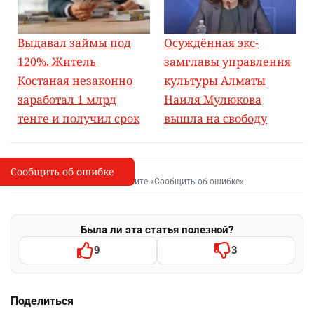
Выдавал займы под
Осуждённая экс-
120%. Житель
замглавы управления
Костаная незаконно
культуры Алматы
заработал 1 млрд
Наиля Мулюкова
тенге и получил срок
вышла на свободу
Сообщить об ошибке
Сообщить об опечатке
I
Выделите фрагмент и нажмите «Сообщить об ошибке»
Была ли эта статья полезной?
9
3
Поделиться