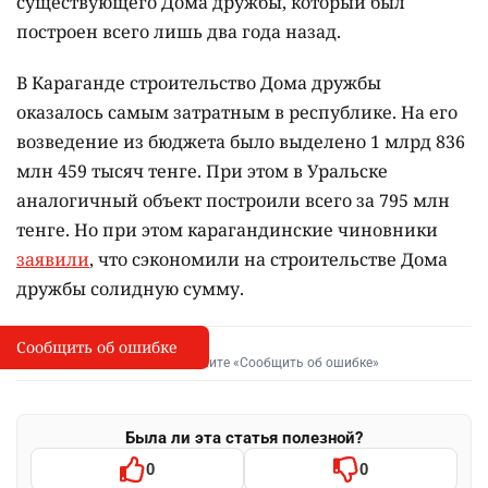
существующего Дома дружбы, который был
построен всего лишь два года назад.
В Караганде строительство Дома дружбы
оказалось самым затратным в республике. На его
возведение из бюджета было выделено 1 млрд 836
млн 459 тысяч тенге. При этом в Уральске
аналогичный объект построили всего за 795 млн
тенге. Но при этом карагандинские чиновники
заявили
, что сэкономили на строительстве Дома
дружбы солидную сумму.
Сообщить об ошибке
Сообщить об опечатке
I
Выделите фрагмент и нажмите «Сообщить об ошибке»
Была ли эта статья полезной?
0
0