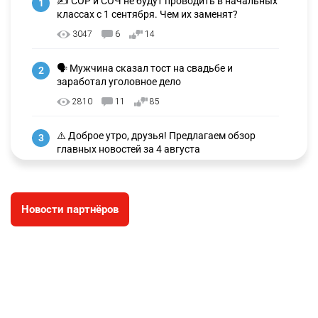
✍️ СОР и СОЧ не будут проводить в начальных
1
классах с 1 сентября. Чем их заменят?
3047
6
14
🗣 Мужчина сказал тост на свадьбе и
2
заработал уголовное дело
2810
11
85
⚠️ Доброе утро, друзья! Предлагаем обзор
3
главных новостей за 4 августа
2631
0
1
🗣Глава государства направил телеграмму
4
Новости партнёров
соболезнования родным и близким Халық
қаһарманы Ивана Гапича
2659
2
42
🇫🇷 Клуб ПСЖ объявил об открытии своей
5
футбольной академии в Астане
2653
2
39