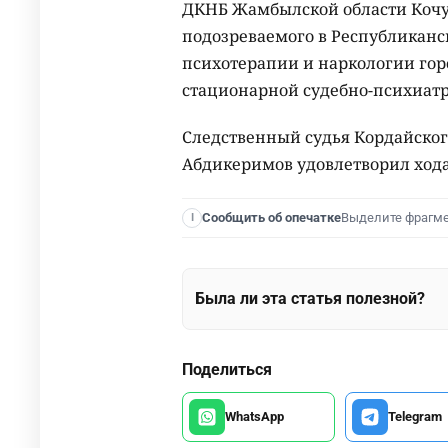
ДКНБ Жамбылской области Кочу
подозреваемого в Республиканс
психотерапии и наркологии го
стационарной судебно-психиатр
Следственный судья Кордайског
Абдикеримов удовлетворил хода
Выделите фрагм
Сообщить об опечатке
I
Была ли эта статья полезной?
Поделиться
WhatsApp
Telegram