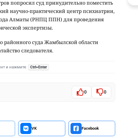
ров попросил суд принудительно поместить
кий научно-практический центр психиатрии,
рода Алматы (РНПЦ ППН) для проведения
ической экспертизы.
о районного суда Жамбылской области
тайство следователя.
ент и нажмите
Ctrl+Enter
0
0
VK
Facebook