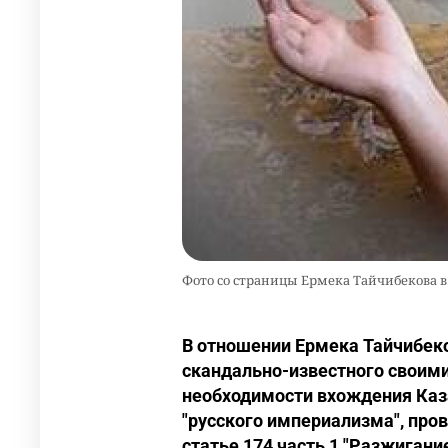
Фото со страницы Ермека Тайчибекова в
В отношении Ермека Тайчибеко
скандально-известного своим
необходимости вхождения Каза
"русского империализма", про
статье 174 часть 1 "Разжигани