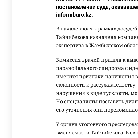
постановлении суда, оказавш
informburo.kz.
В начале июля в рамках досуде
Тайчибекова назначена комплек
экспертиза в Жамбылском обла
Комиссия врачей пришла к выво
паранойяльного синдрома с иде
имеются признаки нарушения в 
склонности к рассуждательству
нарушения в виде тусклости, мо
Но специалисты поставить диаг
его уточнения они порекоменд
У органа уголовного преследов
вменяемости Тайчибекова. В свя