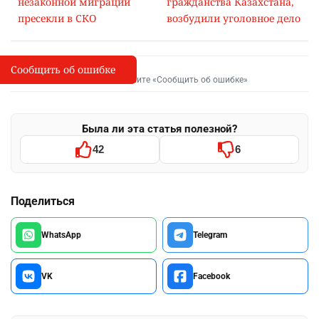
незаконной миграции
гражданства Казахстана,
пресекли в СКО
возбудили уголовное дело
Сообщить об ошибке
Сообщить об опечатке
I
Выделите фрагмент и нажмите «Сообщить об ошибке»
Была ли эта статья полезной?
42
6
Поделиться
WhatsApp
Telegram
VK
Facebook