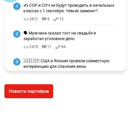
✍️ СОР и СОЧ не будут проводить в начальных
1
классах с 1 сентября. Чем их заменят?
2812
6
12
🗣 Мужчина сказал тост на свадьбе и
2
заработал уголовное дело
2670
11
84
🇺🇸🇯🇵 США и Япония провели совместную
3
интервенцию для спасения иены
2672
1
16
💬 Димаш Кудайберген ответил на критику
4
Новости партнёров
нового клипа
2703
6
77
⚠️ Доброе утро, друзья! Предлагаем обзор
5
главных новостей за 4 августа
2492
0
1