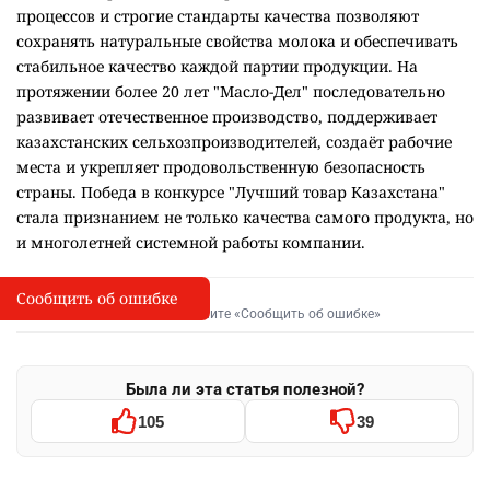
процессов и строгие стандарты качества позволяют
сохранять натуральные свойства молока и обеспечивать
стабильное качество каждой партии продукции. На
протяжении более 20 лет "Масло-Дел" последовательно
развивает отечественное производство, поддерживает
казахстанских сельхозпроизводителей, создаёт рабочие
места и укрепляет продовольственную безопасность
страны. Победа в конкурсе "Лучший товар Казахстана"
стала признанием не только качества самого продукта, но
и многолетней системной работы компании.
Сообщить об ошибке
Сообщить об опечатке
I
Выделите фрагмент и нажмите «Сообщить об ошибке»
Была ли эта статья полезной?
105
39