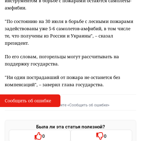
инструментом в борьбе с пожарами остаются самолеты-
амфибии.
"По состоянию на 30 июля в борьбе с лесными пожарами
задействованы уже 5-6 самолетов-амфибий, в том числе
те, что получены из России и Украины", – сказал
президент.
По его словам, погорельцы могут рассчитывать на
поддержку государства.
"Ни один пострадавший от пожара не останется без
компенсаций", – заверил глава государства.
Сообщить об ошибке
Сообщить об опечатке
I
Выделите фрагмент и нажмите «Сообщить об ошибке»
Была ли эта статья полезной?
0
0