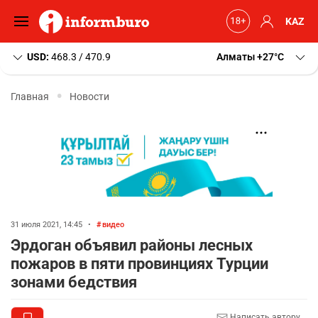
KAZ
USD:
468.3 / 470.9
Алматы
+27
C
Главная
Новости
31 июля 2021, 14:45
•
видео
Эрдоган объявил районы лесных
пожаров в пяти провинциях Турции
зонами бедствия
Написать автору