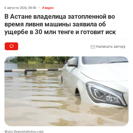
6 августа 2026, 08:40
•
видео
💻 В школах Казахстана изменили название и
8
В Астане владелица затопленной во
содержание некоторых предметов
время ливня машины заявила об
2327
3
17
ущербе в 30 млн тенге и готовит иск
🏇 В Астане наказали мужчину, который ездил
9
Написать автору
верхом на лошади
2305
2
37
🤝 Токаев принял главу холдинга "Байтерек"
10
2363
1
22
Фото Depositphotos.com