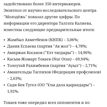
задействовано более 350 интервьюеров.
Экзитпол от научно-исследовательского центра
"Молодёжь" показал другие цифры. По
информации его директора Талгата Калиева,
известны следующие предварительные итоги:
Жамбыл Ахметбеков (КНПК) – 3,06%;
Дания Еспаева (партия "Ак жол") – 4,78%;
Амиржан Косанов ("Ұлт тағдыры") – 14,96%;
Касым-Жомарт Токаев (Nur Otan) – 69,94%;
Толеутай Рахимбеков (партия "Ауыл") – 2,71%;
Амангельды Таспихов (Федерация профсоюзов)
– 2,63%;
Сади-Бек Тугел (ОО "Ұлы дала қырандары") –
1,92%.
Токаев тоже опередил всех оппонентов и по