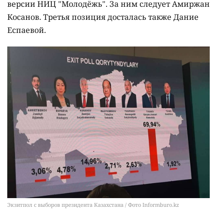
версии НИЦ "Молодёжь". За ним следует Амиржан
Косанов. Третья позиция досталась также Дание
Еспаевой.
Экзитпол с выборов президента Казахстана / Фото Informburo.kz