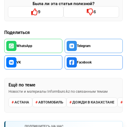
Была ли эта статья полезной?
9
6
Поделиться
WhatsApp
Telegram
VK
Facebook
Ещё по теме
Новости и материалы Informburo.kz по связанным темам
АСТАНА
АВТОМОБИЛЬ
ДОЖДИ В КАЗАХСТАНЕ
М
ПОДПИШИТЕСЬ НА НАС