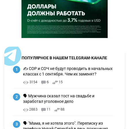
ПОПУЛЯРНОЕ В НАШЕМ TELEGRAM-КАНАЛЕ
✍️ СОР и СОЧ не будут проводить в начальных
1
классах с 1 сентября. Чем их заменят?
3154
6
15
🗣 Мужчина сказал тост на свадьбе и
2
заработал уголовное дело
2883
11
88
🗣 "Мама, я не хотела этого". Переписку из
3
телефона Нурай Серикбай в день похищения