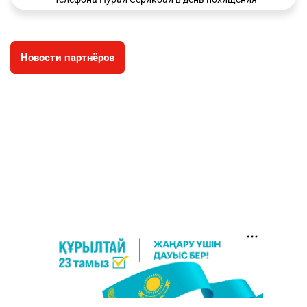
зачитали в суде
2870
0
19
Новости партнёров
⚠️ Доброе утро, друзья! Предлагаем обзор
4
главных новостей за 4 августа
2700
0
1
🗣Глава государства направил телеграмму
5
соболезнования родным и близким Халық
қаһарманы Ивана Гапича
2706
2
42
🇫🇷 Клуб ПСЖ объявил об открытии своей
6
футбольной академии в Астане
2726
2
39
🚗 Казахстанцев убедили оформить
7
автокредиты за вознаграждение
2696
0
11