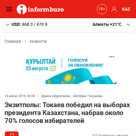
KAZ
USD:
468.3 / 470.9
Алматы
+21
C
Главная
Новости
10 июня 2019, 00:06
•
Диана Абдуллаева
,
Айгерим Тукушева
Экзитполы: Токаев победил на выборах
президента Казахстана, набрав около
70% голосов избирателей
Написать автору