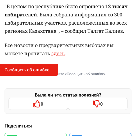
"В целом по республике было опрошено
12 тысяч
избирателей
. Была собрана информация со 300
избирательных участков, расположенных во всех
регионах Казахстана", – сообщил Талгат Калиев.
Все новости о предварительных выборах вы
можете прочитать
здесь
.
Сообщить об ошибке
Сообщить об опечатке
I
Выделите фрагмент и нажмите «Сообщить об ошибке»
Была ли эта статья полезной?
0
0
Поделиться