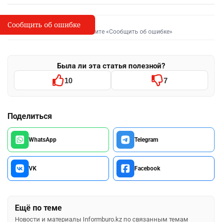
Сообщить об ошибке
Сообщить об опечатке
I
Выделите фрагмент и нажмите «Сообщить об ошибке»
Была ли эта статья полезной?
10
7
Поделиться
WhatsApp
Telegram
VK
Facebook
Ещё по теме
Новости и материалы Informburo.kz по связанным темам