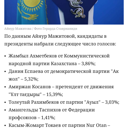
Айнур Мажитова / Фото Герарда Ставрианиди
По данным Айнур Мажитовой, кандидаты в
президенты набрали следующее число голосов:
Жамбыл Ахметбеков от Коммунистической
народной партии Казахстана – 3,86%;
Дания Еспаева от демократической партии "Ак
жол" – 5,32%;
Амиржан Косанов – претендент от движения
"Ұлт тағдыры" – 15,39%;
Толеутай Рахимбеков от партии "Ауыл" – 3,03%;
Амангельды Таспихов от Федерации
профсоюзов – 1,41%;
Касым-Жомарт Токаев от партии Nur Otan –