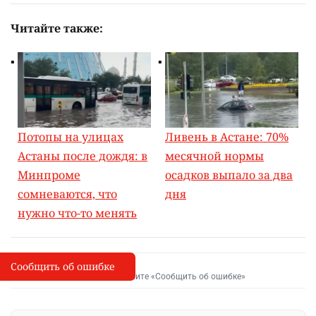
Читайте также:
Потопы на улицах
Ливень в Астане: 70%
Астаны после дождя: в
месячной нормы
Минпроме
осадков выпало за два
сомневаются, что
дня
нужно что-то менять
Сообщить об ошибке
Сообщить об опечатке
I
Выделите фрагмент и нажмите «Сообщить об ошибке»