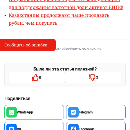
для поддержания валютной доли активов ЕНПФ
Казахстанцы продолжают чаще продавать
рубли, чем покупать
Сообщить об ошибке
Сообщить об опечатке
I
Выделите фрагмент и нажмите «Сообщить об ошибке»
Была ли эта статья полезной?
9
3
Поделиться
WhatsApp
Telegram
VK
Facebook