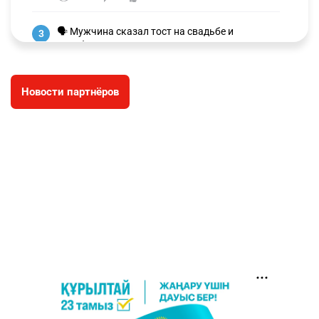
🗣 Мужчина сказал тост на свадьбе и
3
заработал уголовное дело
3079
11
88
Новости партнёров
🐏 Скота больше, а мясо дороже. Почему в
4
Казахстане продолжают расти цены на
баранину и конину
2791
5
18
🏠 Оправданному пастуху из Актобе подарили
5
квартиру
2590
7
74
👀 Опубликован список обладателей
6
образовательных грантов
2507
0
9
⚠️ Ни о какой безопасности для Казахстана от
7