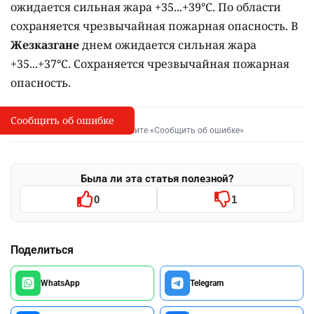
ожидается сильная жара +35...+39°C. По области
сохраняется чрезвычайная пожарная опасность. В
Жезказгане
днем ожидается сильная жара
+35...+37°C. Сохраняется чрезвычайная пожарная
опасность.
Сообщить об ошибке
Сообщить об опечатке
I
Выделите фрагмент и нажмите «Сообщить об ошибке»
Была ли эта статья полезной?
0
1
Поделиться
WhatsApp
Telegram