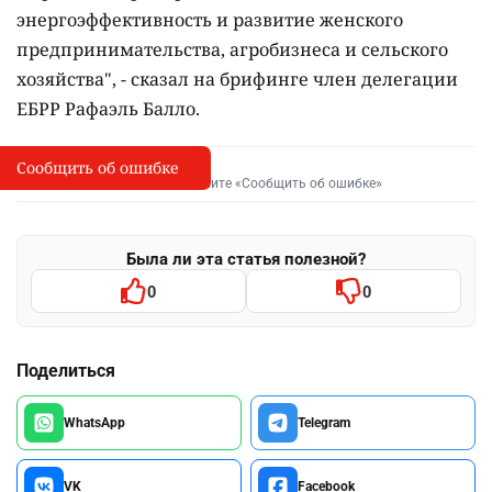
энергоэффективность и развитие женского
предпринимательства, агробизнеса и сельского
хозяйства", - сказал на брифинге член делегации
ЕБРР Рафаэль Балло.
Сообщить об ошибке
Сообщить об опечатке
I
Выделите фрагмент и нажмите «Сообщить об ошибке»
Была ли эта статья полезной?
0
0
Поделиться
WhatsApp
Telegram
VK
Facebook