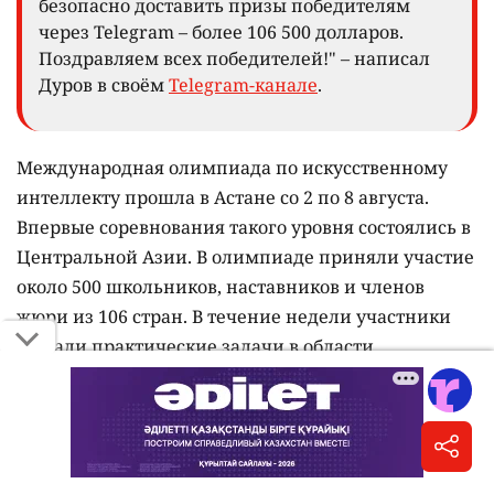
безопасно доставить призы победителям
через Telegram – более 106 500 долларов.
Поздравляем всех победителей!" – написал
Дуров в своём
Telegram-канале
.
Международная олимпиада по искусственному
интеллекту прошла в Астане со 2 по 8 августа.
Впервые соревнования такого уровня состоялись в
Центральной Азии. В олимпиаде приняли участие
около 500 школьников, наставников и членов
жюри из 106 стран. В течение недели участники
решали практические задачи в области
машинного обучения, компьютерного зрения,
обработки естественного языка и других
направлений искусственного интеллекта.
По итогам командного соревнования