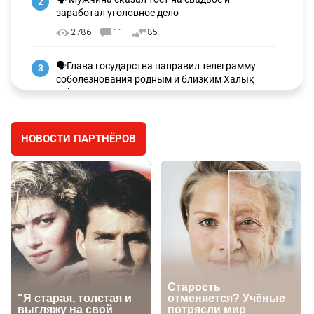
2
заработал уголовное дело
2786
11
85
🗣Глава государства направил телеграмму
3
соболезнования родным и близким Халық
қаһарманы Ивана Гапича
2641
2
42
НОВОСТИ ПАРТНЁРОВ
🇫🇷 Клуб ПСЖ объявил об открытии своей
4
футбольной академии в Астане
2639
2
39
🇺🇸🇯🇵 США и Япония провели совместную
5
интервенцию для спасения иены
2693
1
16
💬 Димаш Кудайберген ответил на критику
6
нового клипа
2722
6
77