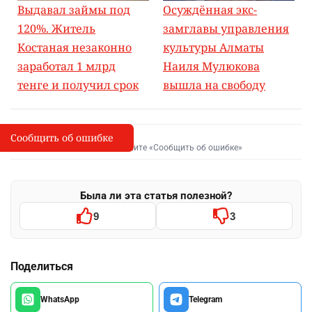
Выдавал займы под
Осуждённая экс-
120%. Житель
замглавы управления
Костаная незаконно
культуры Алматы
заработал 1 млрд
Наиля Мулюкова
тенге и получил срок
вышла на свободу
Сообщить об ошибке
Сообщить об опечатке
I
Выделите фрагмент и нажмите «Сообщить об ошибке»
Была ли эта статья полезной?
9
3
Поделиться
WhatsApp
Telegram