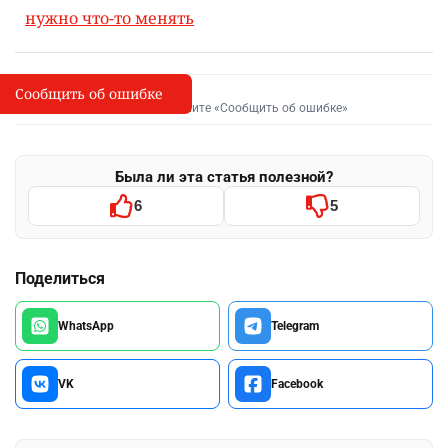
нужно что-то менять
Сообщить об ошибке
Сообщить об опечатке
I
Выделите фрагмент и нажмите «Сообщить об ошибке»
Была ли эта статья полезной?
6
5
Поделиться
WhatsApp
Telegram
VK
Facebook