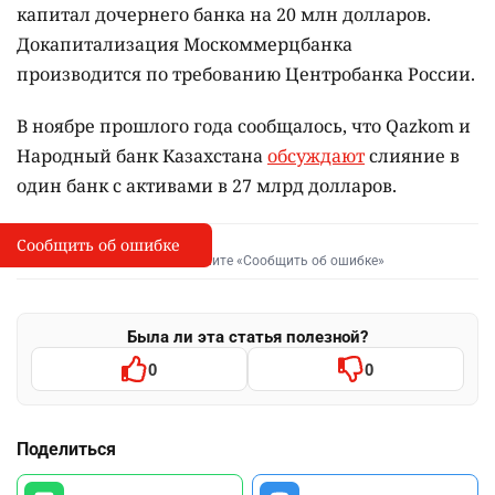
капитал дочернего банка на 20 млн долларов.
Докапитализация Москоммерцбанка
производится по требованию Центробанка России.
В ноябре прошлого года сообщалось, что Qazkom и
Народный банк Казахстана
обсуждают
слияние в
один банк с активами в 27 млрд долларов.
Сообщить об ошибке
Сообщить об опечатке
I
Выделите фрагмент и нажмите «Сообщить об ошибке»
Была ли эта статья полезной?
0
0
Поделиться