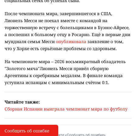
Фото с сайта news.sportbox.ru
Ему было 68 лет.
Отец легендарного аргентинского футболиста Лионеля
Месси, Хорсе Месси, умер в городе Росарио в 68 лет после
продолжительной болезни, сообщает
Infobae
.
Хорхе Месси был агентом сына на протяжении всей его
спортивной карьеры, но всегда оставался в тени,
ограничиваясь крайне редкими интервью и постами в
социальных сетях об успехах сына.
После чемпионата мира, завершившегося в США,
Лионель Месси не поехал вместе с командой на
торжественную встречу с болельщиками в Буэнос-Айресе,
а поспешил к больному отцу в Росарио. Ещё в первые дни
мундиаля семья Месси
опубликовала
заявление о том,
что у Хорхе есть серьёзные проблемы со здоровьем.