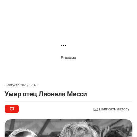
классах с 1 сентября. Чем их заменят?
3290
6
15
🗣 Мужчина сказал тост на свадьбе и
3
заработал уголовное дело
3012
11
88
Новости партнёров
🐏 Скота больше, а мясо дороже. Почему в
4
Казахстане продолжают расти цены на
баранину и конину
2686
5
18
⚠️ Доброе утро, друзья! Предлагаем обзор
5
главных новостей за 4 августа
2796
0
1
🗣Глава государства направил телеграмму
6
соболезнования родным и близким Халық
қаһарманы Ивана Гапича