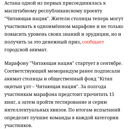
8 августа 2026, 14:07
•
кстати
600 тысяч тенге за чтение книг могут
заработать жители Астаны
1
Написать автору
Фото Depositphotos.com