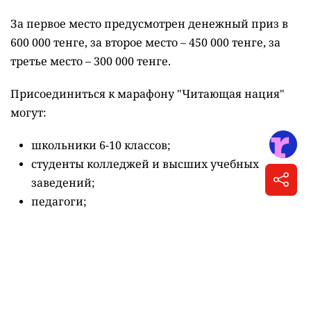
Столица одной из первых присоединилась к
масштабному республиканскому проекту
"Читающая нация".
Астана одной из первых присоединилась к
масштабному республиканскому проекту
"Читающая нация". Жители столицы теперь могут
участвовать в одноимённом марафоне и не только
повысить уровень своих знаний и эрудиции, но и
получить за это денежный приз,
сообщает
городской акимат.
Марафону "Читающая нация" стартует в сентябре.
Соответствующий меморандум ранее подписали
акимат столицы и общественный фонд "Кітап
оқитын ұлт – Читающая нация".
За полгода
участникам марафона предстоит прочитать 15