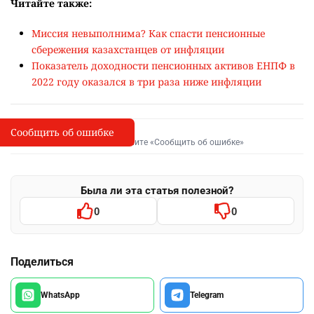
Читайте также:
Миссия невыполнима? Как спасти пенсионные
сбережения казахстанцев от инфляции
Показатель доходности пенсионных активов ЕНПФ в
2022 году оказался в три раза ниже инфляции
Сообщить об ошибке
Сообщить об опечатке
I
Выделите фрагмент и нажмите «Сообщить об ошибке»
Была ли эта статья полезной?
0
0
Поделиться
WhatsApp
Telegram