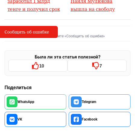
заработал 1 млрд
Наиля Мулюкова
тенге и получил срок
вышла на свободу
Сообщить об ошибке
Сообщить об опечатке
I
Выделите фрагмент и нажмите «Сообщить об ошибке»
Была ли эта статья полезной?
10
7
Поделиться
WhatsApp
Telegram
VK
Facebook