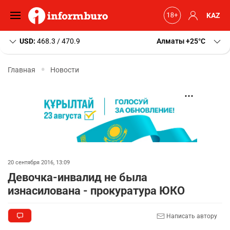
KAZ
USD:
468.3 / 470.9
Алматы
+25
C
Главная
Новости
20 сентября 2016, 13:09
Девочка-инвалид не была
изнасилована - прокуратура ЮКО
Написать автору