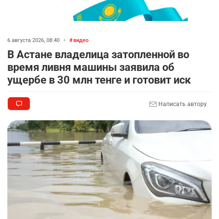
🚗 Казахстанцев убедили оформить
7
автокредиты за вознаграждение
2693
0
11
6 августа 2026, 08:40
•
видео
💻 В школах Казахстана изменили название и
8
В Астане владелица затопленной во
содержание некоторых предметов
время ливня машины заявила об
2314
3
17
ущербе в 30 млн тенге и готовит иск
🤝 Токаев принял главу холдинга "Байтерек"
9
Написать автору
2358
1
22
🤔 "Буллинг никуда не исчез". Что показала
10
экспертная оценка госпрограммы "ДосболLike"
2330
2
14