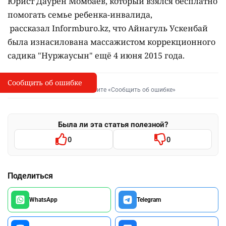
Юрист Даурен Момбаев, который взялся бесплатно
помогать семье ребенка-инвалида,
рассказал Informburo.kz, что Айнагуль Ускенбай
была изнасилована массажистом коррекционного
садика "Нуржаусын" ещё 4 июня 2015 года.
Сообщить об ошибке
Сообщить об опечатке
I
Выделите фрагмент и нажмите «Сообщить об ошибке»
Была ли эта статья полезной?
0
0
Поделиться
WhatsApp
Telegram