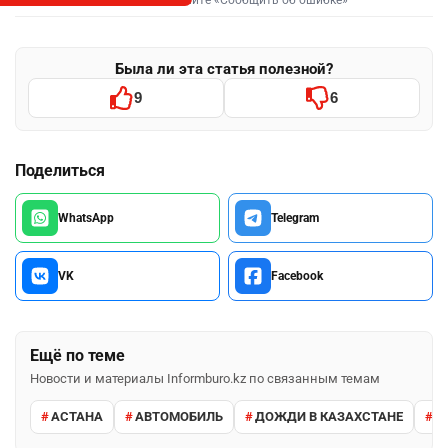
Была ли эта статья полезной?
9
6
Поделиться
WhatsApp
Telegram
VK
Facebook
Ещё по теме
Новости и материалы Informburo.kz по связанным темам
АСТАНА
АВТОМОБИЛЬ
ДОЖДИ В КАЗАХСТАНЕ
М