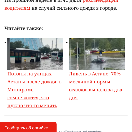
На прошлой неделе в МЧС дали
рекомендации
водителям
на случай сильного дождя в городе.
Читайте также:
Потопы на улицах
Ливень в Астане: 70%
Астаны после дождя: в
месячной нормы
Минпроме
осадков выпало за два
сомневаются, что
дня
нужно что-то менять
Сообщить об ошибке
Сообщить об опечатке
I
Выделите фрагмент и нажмите «Сообщить об ошибке»