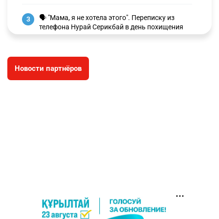
🗣 "Мама, я не хотела этого". Переписку из
3
телефона Нурай Серикбай в день похищения
зачитали в суде
2805
0
19
Новости партнёров
⚠️ Доброе утро, друзья! Предлагаем обзор
4
главных новостей за 4 августа
2693
0
1
🗣Глава государства направил телеграмму
5
соболезнования родным и близким Халық
қаһарманы Ивана Гапича
2699
2
42
🇫🇷 Клуб ПСЖ объявил об открытии своей
6
футбольной академии в Астане
2713
2
39