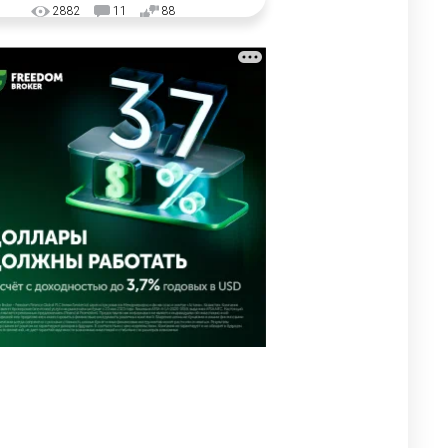
2882
11
88
🗣 "Мама, я не хотела этого".
3
Переписку из телефона
Нурай Серикбай в день
похищения зачитали в суде
2856
0
19
⚠️ Доброе утро, друзья!
4
Предлагаем обзор главных
новостей за 4 августа
2699
0
1
🗣Глава государства
5
направил телеграмму
соболезнования родным и
близким Халық қаһарманы
Ивана Гапича
2704
2
42