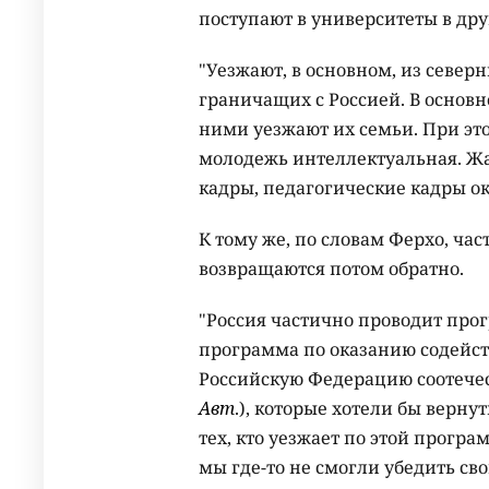
поступают в университеты в дру
"Уезжают, в основном, из север
граничащих с Россией. В основно
ними уезжают их семьи. При эт
молодежь интеллектуальная. Жа
кадры, педагогические кадры ок
К тому же, по словам Ферхо, час
возвращаются потом обратно.
"Россия частично проводит про
программа по оказанию содейс
Российскую Федерацию соотече
Авт
.), которые хотели бы верну
тех, кто уезжает по этой програ
мы где-то не смогли убедить св