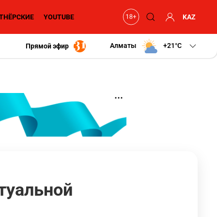
ТНЁРСКИЕ
YOUTUBE
KAZ
Алматы
+21
C
Прямой эфир
туальной