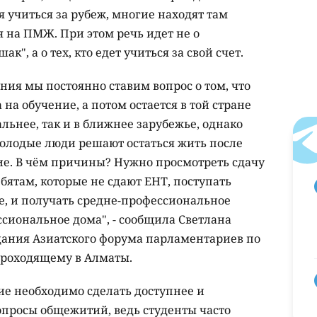
 учиться за рубеж, многие находят там
я на ПМЖ. При этом речь идет не о
", а о тех, кто едет учиться за свой счет.
ия мы постоянно ставим вопрос о том, что
на обучение, а потом остается в той стране
льнее, так и в ближнее зарубежье, однако
Молодые люди решают остаться жить после
ние. В чём причины? Нужно просмотреть сдачу
бятам, которые не сдают ЕНТ, поступать
е, и получать средне-профессиональное
сиональное дома", - сообщила Светлана
дания Азиатского форума парламентариев по
проходящему в Алматы.
ие необходимо сделать доступнее и
опросы общежитий, ведь студенты часто