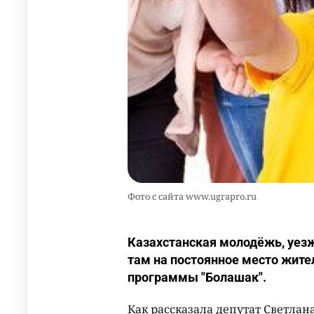
Фото с сайта www.ugrapro.ru
Казахстанская молодёжь, уезж
там на постоянное место жител
программы "Болашак".
Как рассказала депутат Светлан