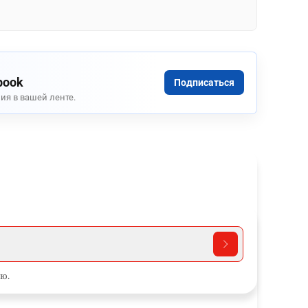
book
Подписаться
ия в вашей ленте.
ю.