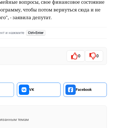
мейные вопросы, свое финансовое состояние
программу, чтобы потом вернуться сюда и не
го", - заявила депутат.
ент и нажмите
Ctrl+Enter
0
0
VK
Facebook
 связанным темам