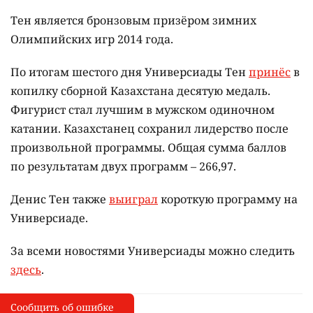
Тен является бронзовым призёром зимних
Олимпийских игр 2014 года.
По итогам шестого дня Универсиады Тен
принёс
в
копилку сборной Казахстана десятую медаль.
Фигурист стал лучшим в мужском одиночном
катании. Казахстанец сохранил лидерство после
произвольной программы. Общая сумма баллов
по результатам двух программ – 266,97.
Денис Тен также
выиграл
короткую программу на
Универсиаде.
За всеми новостями Универсиады можно следить
здесь
.
Сообщить об ошибке
Сообщить об опечатке
I