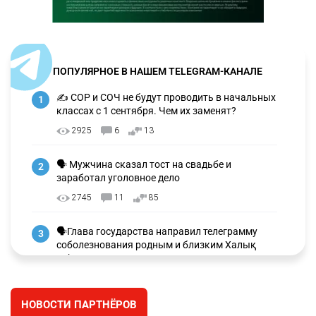
ПОПУЛЯРНОЕ В НАШЕМ TELEGRAM-КАНАЛЕ
✍️ СОР и СОЧ не будут проводить в начальных
1
классах с 1 сентября. Чем их заменят?
2925
6
13
🗣 Мужчина сказал тост на свадьбе и
2
заработал уголовное дело
2745
11
85
🗣Глава государства направил телеграмму
3
соболезнования родным и близким Халық
қаһарманы Ивана Гапича
2613
2
41
НОВОСТИ ПАРТНЁРОВ
🇫🇷 Клуб ПСЖ объявил об открытии своей
4