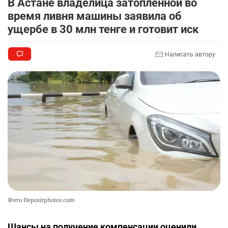
В Астане владелица затопленной во
время ливня машины заявила об
🎬 Умер известный казахстанский
9
ущербе в 30 млн тенге и готовит иск
кинорежиссёр Ардак Амиркулов
2277
0
50
Написать автору
🌟 Ступень ракеты SpaceX врежется в Луну
10
2332
1
22
Фото Depositphotos.com
Шансы на получение компенсации оценили