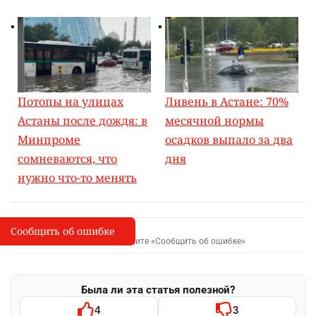
Потопы на улицах
Ливень в Астане: 70%
Астаны после дождя: в
месячной нормы
Минпроме
осадков выпало за два
сомневаются, что
дня
нужно что-то менять
Сообщить об ошибке
Сообщить об опечатке
I
Выделите фрагмент и нажмите «Сообщить об ошибке»
Была ли эта статья полезной?
4
3