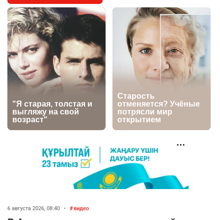
футбольной академии в Астане
2623
2
39
🇺🇸🇯🇵 США и Япония провели совместную
5
интервенцию для спасения иены
2686
1
16
💬 Димаш Кудайберген ответил на критику
6
нового клипа
2716
6
77
🐏 Скота больше, а мясо дороже. Почему в
7
Казахстане продолжают расти цены на
баранину и конину
2381
5
17
🏠 Оправданному пастуху из Актобе подарили
8
квартиру
6 августа 2026, 08:40
•
видео
2296
7
71