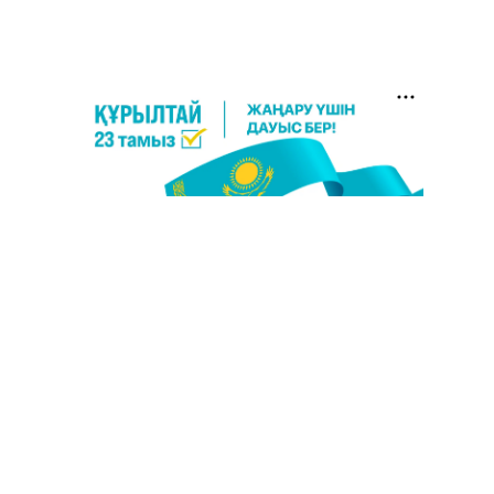
🗣Глава государства направил телеграмму
6
соболезнования родным и близким Халық
қаһарманы Ивана Гапича
2754
2
42
🇫🇷 Клуб ПСЖ объявил об открытии своей
7
футбольной академии в Астане
2802
2
40
🚗 Казахстанцев убедили оформить
8
автокредиты за вознаграждение
2720
0
11
🦻 Казахстанцы смогут получать слуховые
9
аппараты без инвалидности
2394
1
26
💻 В школах Казахстана изменили название и