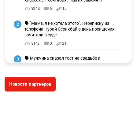
классах с 1 сентября. Чем их заменят?
3243
6
15
🗣 "Мама, я не хотела этого". Переписку из
2
телефона Нурай Серикбай в день похищения
зачитали в суде
3148
0
21
🗣 Мужчина сказал тост на свадьбе и
3
заработал уголовное дело
2982
11
88
Новости партнёров
🐏 Скота больше, а мясо дороже. Почему в
4
Казахстане продолжают расти цены на
баранину и конину
2640
5
17
⚠️ Доброе утро, друзья! Предлагаем обзор
5
главных новостей за 4 августа
2767
0
1