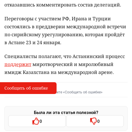
отказавшись комментировать состав делегаций.
Переговоры с участием РФ, Ирана и Турции
состоялись в преддверии международной встречи
по сирийскому урегулированию, которая пройдёт
в Астане 23 и 24 января.
Специалисты полагают, что Астанинский процесс
поддержит
миротворческий и миролюбивый
имидж Казахстана на международной арене.
Сообщить об ошибке
Сообщить об опечатке
I
Выделите фрагмент и нажмите «Сообщить об ошибке»
Была ли эта статья полезной?
0
0