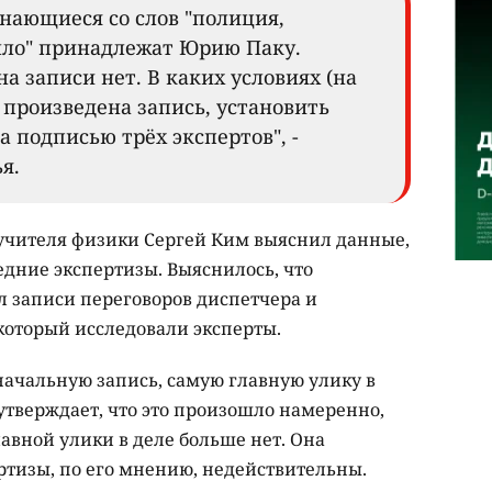
нающиеся со слов "полиция,
алло" принадлежат Юрию Паку.
а записи нет. В каких условиях (на
 произведена запись, установить
а подписью трёх экспертов", -
я.
 учителя физики Сергей Ким выяснил данные,
едние экспертизы. Выяснилось, что
 записи переговоров диспетчера и
 который исследовали эксперты.
оначальную запись, самую главную улику в
утверждает, что это произошло намеренно,
лавной улики в деле больше нет. Она
ртизы, по его мнению, недействительны.