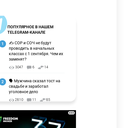
ПОПУЛЯРНОЕ В НАШЕМ
TELEGRAM-КАНАЛЕ
✍️ СОР и СОЧ не будут
1
проводить в начальных
классах с 1 сентября. Чем их
заменят?
3047
6
14
🗣 Мужчина сказал тост на
2
свадьбе и заработал
уголовное дело
2810
11
85
⚠️ Доброе утро, друзья!
3
Предлагаем обзор главных
новостей за 4 августа