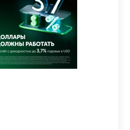
2631
0
1
🗣Глава государства
4
направил телеграмму
соболезнования родным и
близким Халық қаһарманы
Ивана Гапича
2659
2
42
🇫🇷 Клуб ПСЖ объявил об
5
открытии своей футбольной
академии в Астане
2653
2
39
🇺🇸🇯🇵 США и Япония
6
провели совместную
интервенцию для спасения
иены
2700
1
16