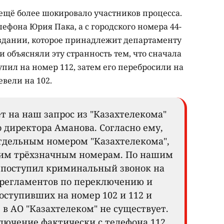
ещё более шокировало участников процесса.
лефона Юрия Пака, а с городского номера 44-
в здании, которое принадлежит департаменту
и объясняли эту странность тем, что сначала
упил на номер 112, затем его перебросили на
евели на 102.
ет на наш запрос из "Казахтелекома"
 директора Аманова. Согласно ему,
отдельным номером "Казахтелекома",
ким трёхзначным номерам. По нашим
и поступил криминальный звонок на
 регламентов по переключению и
оступивших на номер 102 и 112 и
 в АО "Казахтелеком" не существует.
ключение фактически с телефона 112