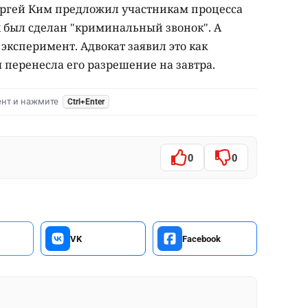
Сергей Ким предложил участникам процесса
х был сделан "криминальный звонок". А
эксперимент. Адвокат заявил это как
 перенесла его разрешение на завтра.
ент и нажмите
Ctrl+Enter
0
0
VK
Facebook