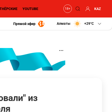
ТНЁРСКИЕ
YOUTUBE
KAZ
Алматы
+29
C
Прямой эфир
овали" из
еля