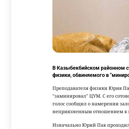
В Казыбекбийском районном су
физики, обвиняемого в "минир
Преподавателя физики Юрия П
"заминировал" ЦУМ. С его сотов
голос сообщил о намерении зал
неприязненным отношением к 
Изначально Юрий Пак проходил п