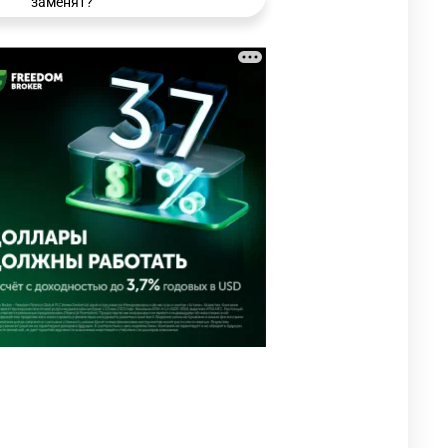
заменят?
3328
6
15
🗣 Мужчина сказал тост на
3
свадьбе и заработал
уголовное дело
3038
11
88
🐏 Скота больше, а мясо
4
дороже. Почему в
Казахстане продолжают
расти цены на баранину и
конину
2729
5
18
⚠️ Доброе утро, друзья!
5
Предлагаем обзор главных
новостей за 4 августа
2823
0
1