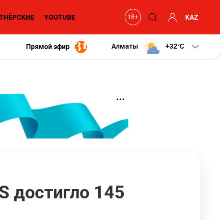
ТНЁРСКИЕ
YOUTUBE
KAZ
Алматы
+32
C
Прямой эфир
S достигло 145