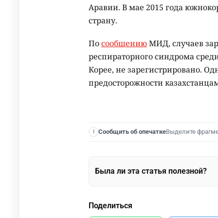
Аравии. В мае 2015 года южнок
страну.
По
сообщению
МИД, случаев за
респираторного синдрома среди
Корее, не зарегистрировано. Од
предосторожности казахстанца
Выделите фрагм
Сообщить об опечатке
I
Была ли эта статья полезной?
Поделиться