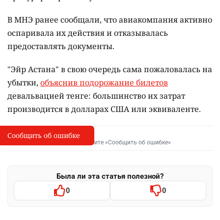
В МНЭ ранее сообщали, что авиакомпания активно
оспаривала их действия и отказывалась
предоставлять документы.
"Эйр Астана" в свою очередь сама пожаловалась на
убытки,
объяснив подорожание билетов
девальвацией тенге: большинство их затрат
производится в долларах США или эквиваленте.
Сообщить об ошибке
Сообщить об опечатке
I
Выделите фрагмент и нажмите «Сообщить об ошибке»
Была ли эта статья полезной?
0
0