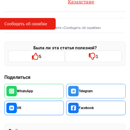
Казахстане
Сообщить об ошибке
Сообщить об опечатке
I
Выделите фрагмент и нажмите «Сообщить об ошибке»
Была ли эта статья полезной?
5
1
Поделиться
WhatsApp
Telegram
VK
Facebook