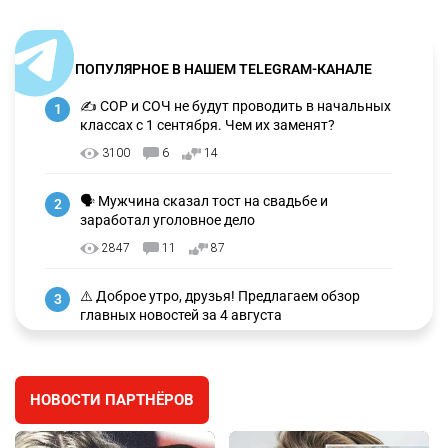
ПОПУЛЯРНОЕ В НАШЕМ TELEGRAM-КАНАЛЕ
✍️ СОР и СОЧ не будут проводить в начальных
1
классах с 1 сентября. Чем их заменят?
3100
6
14
🗣 Мужчина сказал тост на свадьбе и
2
заработал уголовное дело
2847
11
87
⚠️ Доброе утро, друзья! Предлагаем обзор
3
главных новостей за 4 августа
2668
0
1
🗣Глава государства направил телеграмму
4
НОВОСТИ ПАРТНЁРОВ
соболезнования родным и близким Халық
қаһарманы Ивана Гапича