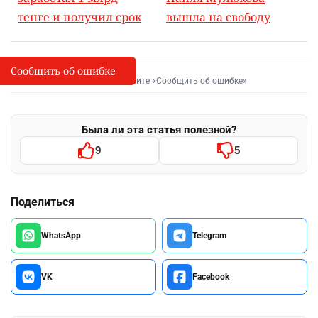
тенге и получил срок
вышла на свободу
Сообщить об ошибке
Сообщить об опечатке
I
Выделите фрагмент и нажмите «Сообщить об ошибке»
Была ли эта статья полезной?
9
5
Поделиться
WhatsApp
Telegram
VK
Facebook