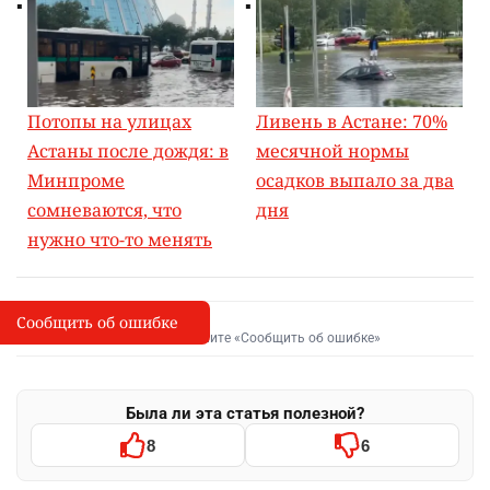
Потопы на улицах
Ливень в Астане: 70%
Астаны после дождя: в
месячной нормы
Минпроме
осадков выпало за два
сомневаются, что
дня
нужно что-то менять
Сообщить об ошибке
Сообщить об опечатке
I
Выделите фрагмент и нажмите «Сообщить об ошибке»
Была ли эта статья полезной?
8
6