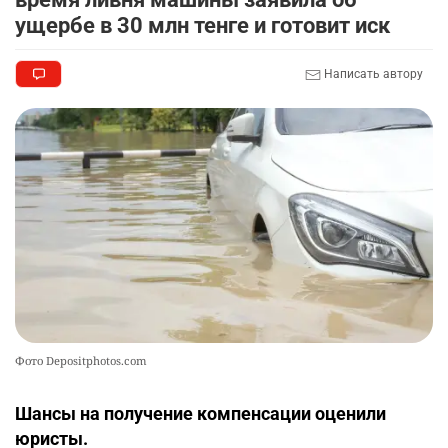
Казахстане продолжают расти цены на
ущербе в 30 млн тенге и готовит иск
баранину и конину
2525
5
17
Написать автору
🗣 620 человек освободили из колоний по
10
амнистии
2396
3
20
Фото Depositphotos.com
Шансы на получение компенсации оценили
юристы.