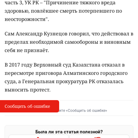
часть 3, УК РК – "Причинение тяжкого вреда
здоровью, повлёкшее смерть потерпевшего по
неосторожности".
Сам Александр Кузнецов говорил, что действовал в
пределах необходимой самообороны и виновным
себя не признаёт.
В 2017 году Верховный суд Казахстана отказал в
пересмотре приговора Алматинского городского
суда, а Генеральная прокуратура РК отказалась
выносить протест.
Сообщить об ошибке
Сообщить об опечатке
I
Выделите фрагмент и нажмите «Сообщить об ошибке»
Была ли эта статья полезной?