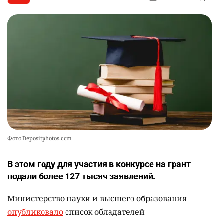
📹 В семи турмаршрутах Бурабая
10
устанавливают поворотные камеры с
видеоаналитикой
2313
1
21
Фото Depositphotos.com
В этом году для участия в конкурсе на грант
подали более 127 тысяч заявлений.
Министерство науки и высшего образования
опубликовало
список обладателей