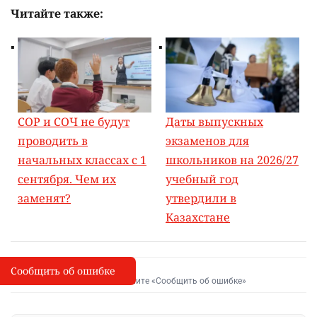
Читайте также:
СОР и СОЧ не будут
Даты выпускных
проводить в
экзаменов для
начальных классах с 1
школьников на 2026/27
сентября. Чем их
учебный год
заменят?
утвердили в
Казахстане
Сообщить об ошибке
Сообщить об опечатке
I
Выделите фрагмент и нажмите «Сообщить об ошибке»