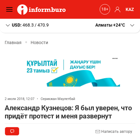
KAZ
USD:
468.3 / 470.9
Алматы
+24
C
Главная
Новости
2 июля 2018, 12:07
•
Серикжан Маулетбай
Александр Кузнецов: Я был уверен, что
придёт протест и меня развернут
Написать автору