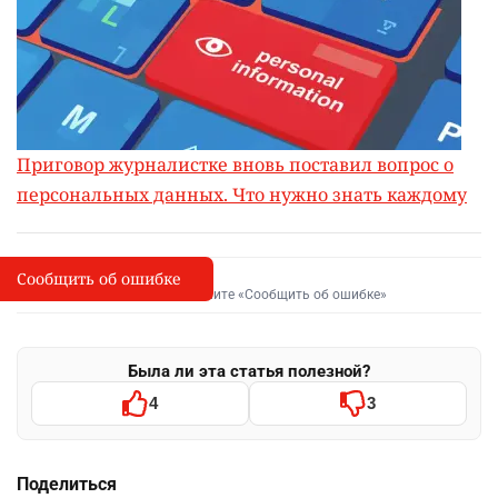
Приговор журналистке вновь поставил вопрос о
персональных данных. Что нужно знать каждому
Сообщить об ошибке
Сообщить об опечатке
I
Выделите фрагмент и нажмите «Сообщить об ошибке»
Была ли эта статья полезной?
4
3
Поделиться