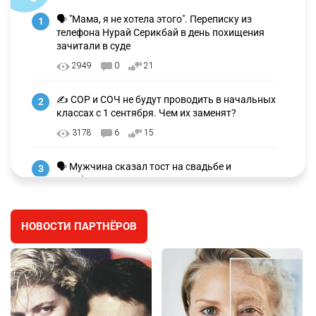
🗣 "Мама, я не хотела этого". Переписку из
1
телефона Нурай Серикбай в день похищения
зачитали в суде
2949
0
21
✍️ СОР и СОЧ не будут проводить в начальных
2
классах с 1 сентября. Чем их заменят?
3178
6
15
🗣 Мужчина сказал тост на свадьбе и
3
заработал уголовное дело
2907
11
88
НОВОСТИ ПАРТНЁРОВ
⚠️ Доброе утро, друзья! Предлагаем обзор
4
главных новостей за 4 августа
2722
0
1
🗣Глава государства направил телеграмму
5
соболезнования родным и близким Халық