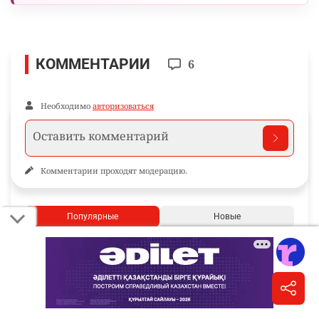
КОММЕНТАРИИ
6
Необходимо
авторизоваться
Комментарии проходят модерацию.
Популярные
Новые
Arman Hasanuli
1 день назад
Так из коровы их молоко или из порошка? Ни
слова о сырье.