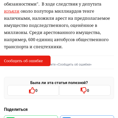
обязанностями". В ходе следствия у депутата
изъяли
около полутора миллиардов тенге
наличными, наложили арест на предполагаемое
имущество подследственного, оценённое в
миллионы. Среди арестованного имущества,
например, 600 единиц автобусов общественного
транспорта и спецтехники.
Сообщить об ошибке
Сообщить об опечатке
I
Выделите фрагмент и нажмите «Сообщить об ошибке»
Была ли эта статья полезной?
0
0
Поделиться