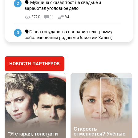
🗣 Мужчина сказал тост на свадьбе и
2
заработал уголовное дело
2720
11
84
🗣Глава государства направил телеграмму
3
соболезнования родным и близким Халық
қаһарманы Ивана Гапича
2595
2
41
НОВОСТИ ПАРТНЁРОВ
🇫🇷 Клуб ПСЖ объявил об открытии своей
4
футбольной академии в Астане
2609
2
39
🇺🇸🇯🇵 США и Япония провели совместную
5
интервенцию для спасения иены
2683
1
16
💬 Димаш Кудайберген ответил на критику
6
нового клипа