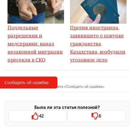
Поддельные
Против иностранца,
разрешения и
заявившего о покупке
медсправки: канал
гражданства
незаконной миграции
Казахстана, возбудили
пресекли в СКО
уголовное дело
Сообщить об ошибке
Сообщить об опечатке
I
Выделите фрагмент и нажмите «Сообщить об ошибке»
Была ли эта статья полезной?
42
6