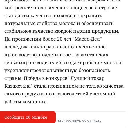
контроль технологических процессов и строгие
стандарты качества позволяют сохранять
натуральные свойства молока и обеспечивать
стабильное качество каждой партии продукции.
На протяжении более 20 лет "Масло-Дел"
последовательно развивает отечественное
производство, поддерживает казахстанских
сельхозпроизводителей, создаёт рабочие места и
укрепляет продовольственную безопасность
страны. Победа в конкурсе "Лучший товар
Казахстана" стала признанием не только качества
самого продукта, но и многолетней системной
работы компании.
Сообщить об ошибке
Сообщить об опечатке
I
Выделите фрагмент и нажмите «Сообщить об ошибке»