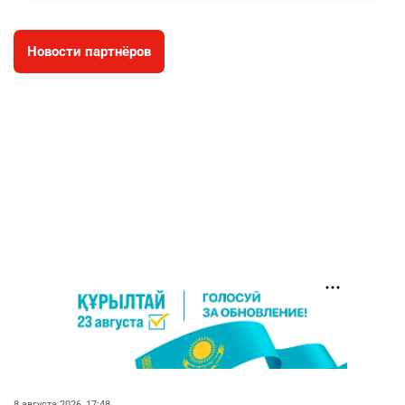
3038
11
88
Новости партнёров
🐏 Скота больше, а мясо дороже. Почему в
4
Казахстане продолжают расти цены на
баранину и конину
2731
5
18
⚠️ Доброе утро, друзья! Предлагаем обзор
5
главных новостей за 4 августа
2823
0
1
🗣Глава государства направил телеграмму
6
соболезнования родным и близким Халық
қаһарманы Ивана Гапича
2797
2
42
🇫🇷 Клуб ПСЖ объявил об открытии своей
7
футбольной академии в Астане
2840
2
40
8 августа 2026, 17:48