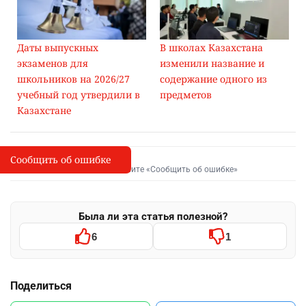
Даты выпускных
В школах Казахстана
экзаменов для
изменили название и
школьников на 2026/27
содержание одного из
учебный год утвердили в
предметов
Казахстане
Сообщить об ошибке
Сообщить об опечатке
I
Выделите фрагмент и нажмите «Сообщить об ошибке»
Была ли эта статья полезной?
6
1
Поделиться