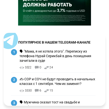
ПОПУЛЯРНОЕ В НАШЕМ TELEGRAM-КАНАЛЕ
🗣 "Мама, я не хотела этого". Переписку из
1
телефона Нурай Серикбай в день похищения
зачитали в суде
3322
0
24
✍️ СОР и СОЧ не будут проводить в начальных
2
классах с 1 сентября. Чем их заменят?
3330
6
15
🗣 Мужчина сказал тост на свадьбе и
3
заработал уголовное дело