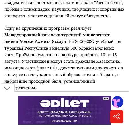
академические достижения, наличие знака "Алтын белгі",
победы в олимпиадах, научных, творческих и спортивных
конкурсах, а также социальный статус абитуриента.
Одну из крупнейших программ реализует
Международный казахско-турецкий университет
имени Ходжи Ахмета Яссауи
. На 2026-2027 учебный год
Турецкая Республика выделила 500 образовательных
квот. Приём документов на конкурс пройдет с 10 по 15
августа. Участниками могут стать граждане Казахстана,
имеющие сертификат ЕНТ, действительный для участия в
конкурсе на государственный образовательный грант, и
набравшие проходной балл, установленный
университетом.
Кызылординский университет имени Коркыт ата
выделил 125 внутренних грантов победителям олимпиад
по IT-направлениям, проектов и конкурсов среди
талантливых школьников. Кроме того, два выпускника
организаций для детей-сирот и детей, оставшихся без