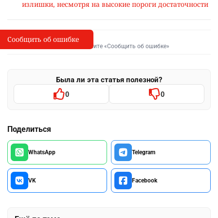
излишки, несмотря на высокие пороги достаточности
Сообщить об ошибке
Сообщить об опечатке
I
Выделите фрагмент и нажмите «Сообщить об ошибке»
Была ли эта статья полезной?
0
0
Поделиться
WhatsApp
Telegram
VK
Facebook