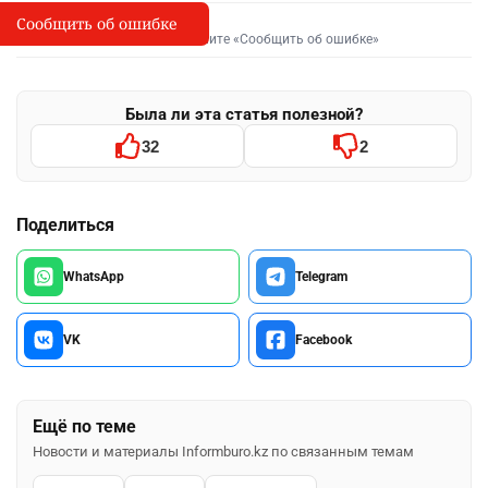
Сообщить об ошибке
Сообщить об опечатке
I
Выделите фрагмент и нажмите «Сообщить об ошибке»
Была ли эта статья полезной?
32
2
Поделиться
WhatsApp
Telegram
VK
Facebook
Ещё по теме
Новости и материалы Informburo.kz по связанным темам