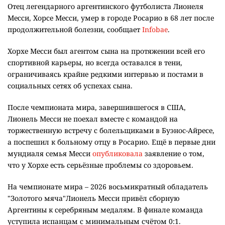
Отец легендарного аргентинского футболиста Лионеля
Месси, Хорсе Месси, умер в городе Росарио в 68 лет после
продолжительной болезни, сообщает
Infobae
.
Хорхе Месси был агентом сына на протяжении всей его
спортивной карьеры, но всегда оставался в тени,
ограничиваясь крайне редкими интервью и постами в
социальных сетях об успехах сына.
После чемпионата мира, завершившегося в США,
Лионель Месси не поехал вместе с командой на
торжественную встречу с болельщиками в Буэнос-Айресе,
а поспешил к больному отцу в Росарио. Ещё в первые дни
мундиаля семья Месси
опубликовала
заявление о том,
что у Хорхе есть серьёзные проблемы со здоровьем.
На чемпионате мира – 2026 восьмикратный обладатель
"Золотого мяча"Лионель Месси привёл сборную
Аргентины к серебряным медалям. В финале команда
уступила испанцам с минимальным счётом 0:1.