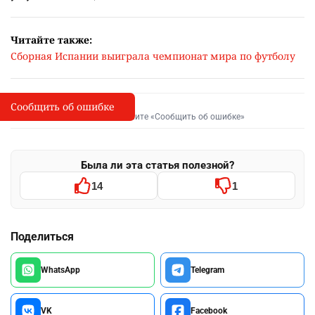
Читайте также:
Сборная Испании выиграла чемпионат мира по футболу
Сообщить об ошибке
Сообщить об опечатке
I
Выделите фрагмент и нажмите «Сообщить об ошибке»
Была ли эта статья полезной?
14
1
Поделиться
WhatsApp
Telegram
VK
Facebook