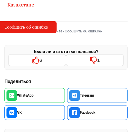
Казахстане
Сообщить об ошибке
Сообщить об опечатке
I
Выделите фрагмент и нажмите «Сообщить об ошибке»
Была ли эта статья полезной?
6
1
Поделиться
WhatsApp
Telegram
VK
Facebook