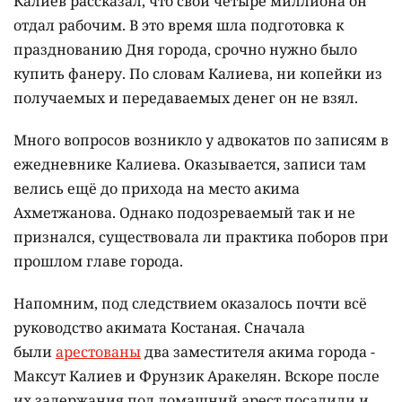
Калиев рассказал, что свои четыре миллиона он
отдал рабочим. В это время шла подготовка к
празднованию Дня города, срочно нужно было
купить фанеру. По словам Калиева, ни копейки из
получаемых и передаваемых денег он не взял.
Много вопросов возникло у адвокатов по записям в
ежедневнике Калиева. Оказывается, записи там
велись ещё до прихода на место акима
Ахметжанова. Однако подозреваемый так и не
признался, существовала ли практика поборов при
прошлом главе города.
Напомним, под следствием оказалось почти всё
руководство акимата Костаная. Сначала
были
арестованы
два заместителя акима города -
Максут Калиев и Фрунзик Аракелян. Вскоре после
их задержания под домашний арест посадили и