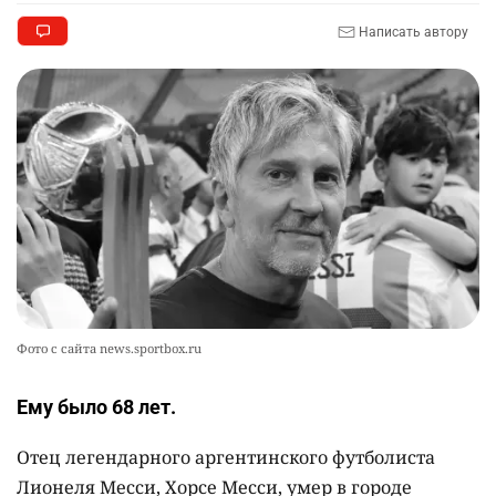
Написать автору
🪱 "Мы думаем, что правим миром, но это не
9
так". Как дьявольские черви меняют наше
представление о жизни на Земле
2390
0
13
💬 Прокуроры подали в суд ходатайство о
10
смягчении наказания для журналистки
Александры Алёховой
2365
0
29
Фото с сайта news.sportbox.ru
Ему было 68 лет.
Отец легендарного аргентинского футболиста
Лионеля Месси, Хорсе Месси, умер в городе