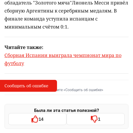
обладатель "Золотого мяча"Лионель Месси привёл
сборную Аргентины к серебряным медалям. В
финале команда уступила испанцам с
минимальным счётом 0:1.
Читайте также:
Сборная Испании выиграла чемпионат мира по
футболу
Сообщить об ошибке
Сообщить об опечатке
I
Выделите фрагмент и нажмите «Сообщить об ошибке»
Была ли эта статья полезной?
14
1