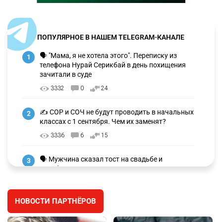
ПОПУЛЯРНОЕ В НАШЕМ TELEGRAM-КАНАЛЕ
🗣 "Мама, я не хотела этого". Переписку из
1
телефона Нурай Серикбай в день похищения
зачитали в суде
3332
0
24
✍️ СОР и СОЧ не будут проводить в начальных
2
классах с 1 сентября. Чем их заменят?
3336
6
15
🗣 Мужчина сказал тост на свадьбе и
3
заработал уголовное дело
3039
11
88
НОВОСТИ ПАРТНЁРОВ
🐏 Скота больше, а мясо дороже. Почему в
4
Казахстане продолжают расти цены на