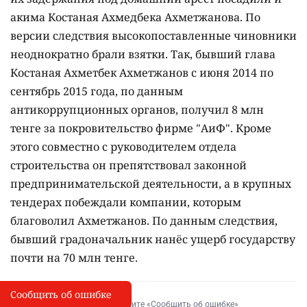
акима Костаная Ахмедбека Ахметжанова. По
версии следствия высокопоставленные чиновники
неоднократно брали взятки. Так, бывший глава
Костаная Ахметбек Ахметжанов с июня 2014 по
сентябрь 2015 года, по данным
антикоррупционных органов, получил 8 млн
тенге за покровительство фирме "АиФ". Кроме
этого совместно с руководителем отдела
строительства он препятствовал законной
предпринимательской деятельности, а в крупных
тендерах побеждали компании, которым
благоволил Ахметжанов. По данным следствия,
бывший градоначальник нанёс ущерб государству
почти на 70 млн тенге.
Сообщить об ошибке
Сообщить об опечатке
I
Выделите фрагмент и нажмите «Сообщить об ошибке»