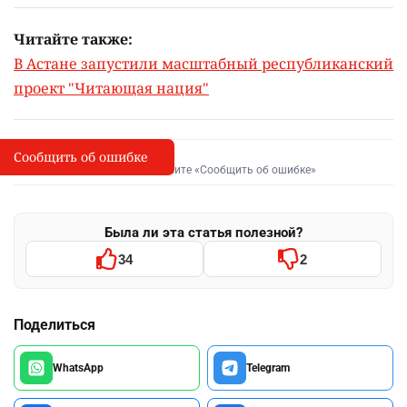
Читайте также:
В Астане запустили масштабный республиканский
проект "Читающая нация"
Сообщить об ошибке
Сообщить об опечатке
I
Выделите фрагмент и нажмите «Сообщить об ошибке»
Была ли эта статья полезной?
34
2
Поделиться
WhatsApp
Telegram