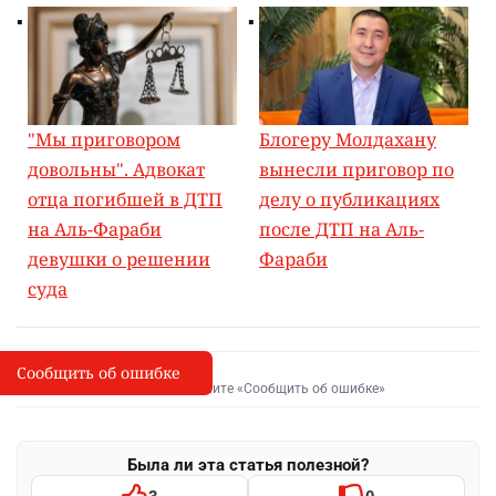
"Мы приговором
Блогеру Молдахану
довольны". Адвокат
вынесли приговор по
отца погибшей в ДТП
делу о публикациях
на Аль-Фараби
после ДТП на Аль-
девушки о решении
Фараби
суда
Сообщить об ошибке
Сообщить об опечатке
I
Выделите фрагмент и нажмите «Сообщить об ошибке»
Была ли эта статья полезной?