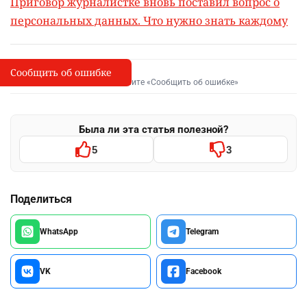
Приговор журналистке вновь поставил вопрос о
персональных данных. Что нужно знать каждому
Сообщить об ошибке
Сообщить об опечатке
I
Выделите фрагмент и нажмите «Сообщить об ошибке»
Была ли эта статья полезной?
5
3
Поделиться
WhatsApp
Telegram
VK
Facebook