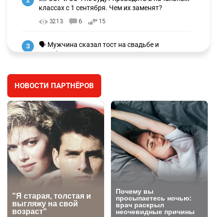
2
классах с 1 сентября. Чем их заменят?
3213
6
15
🗣 Мужчина сказал тост на свадьбе и
3
заработал уголовное дело
2945
11
88
НОВОСТИ ПАРТНЁРОВ
⚠️ Доброе утро, друзья! Предлагаем обзор
4
главных новостей за 4 августа
2744
0
1
🗣Глава государства направил телеграмму
5
соболезнования родным и близким Халық
қаһарманы Ивана Гапича
2736
2
42
🇫🇷 Клуб ПСЖ объявил об открытии своей
6
футбольной академии в Астане
2781
2
40