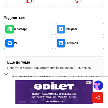
3
0
Поделиться
WhatsApp
Telegram
VK
Facebook
Ещё по теме
Новости и материалы Informburo.kz по связанным темам
АЛЬ ФАРАБИ
АЛМАТЫ
ДТП
ДТП В АЛМАТЫ
ПОДПИШИТЕСЬ НА НАС
Informburo.kz в Instagram
Главное за день, карточки и сторис.