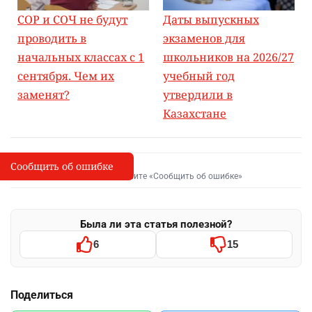
СОР и СОЧ не будут
Даты выпускных
проводить в
экзаменов для
начальных классах с 1
школьников на 2026/27
сентября. Чем их
учебный год
заменят?
утвердили в
Казахстане
Сообщить об ошибке
Сообщить об опечатке
I
Выделите фрагмент и нажмите «Сообщить об ошибке»
Была ли эта статья полезной?
6
15
Поделиться