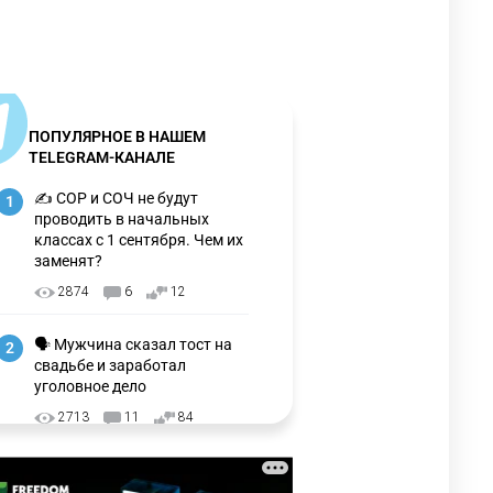
ПОПУЛЯРНОЕ В НАШЕМ
TELEGRAM-КАНАЛЕ
✍️ СОР и СОЧ не будут
1
проводить в начальных
классах с 1 сентября. Чем их
заменят?
2874
6
12
🗣 Мужчина сказал тост на
2
свадьбе и заработал
уголовное дело
2713
11
84
🗣Глава государства
3
направил телеграмму