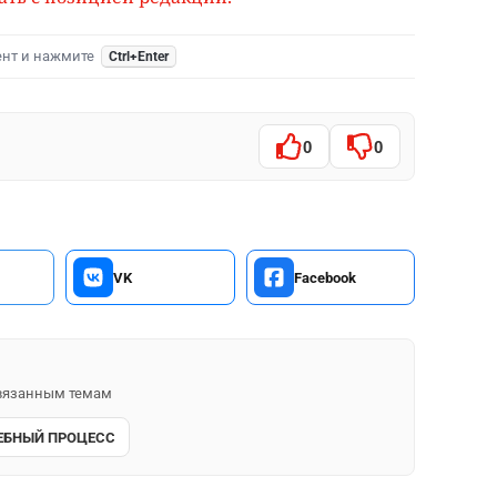
ент и нажмите
Ctrl+Enter
0
0
VK
Facebook
 связанным темам
ЕБНЫЙ ПРОЦЕСС