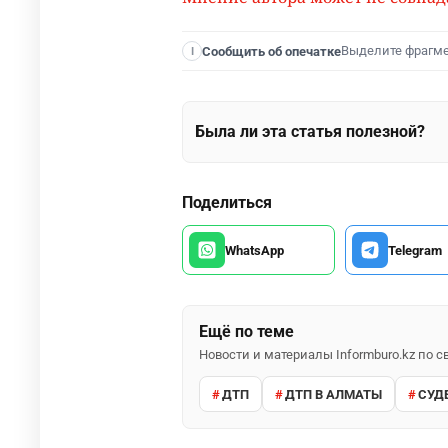
Выделите фрагм
Сообщить об опечатке
I
Была ли эта статья полезной?
Поделиться
WhatsApp
Telegram
Ещё по теме
Новости и материалы Informburo.kz по
ДТП
ДТП В АЛМАТЫ
СУД