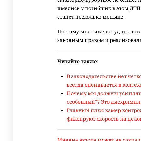
имелись у погибших в этом ДТП
станет несколько меньше.
Поэтому мне тяжело судить пот
законным правом и реализовали
Читайте также:
В законодательстве нет чётк
всегда оценивается в контек
Почему мы должны усыплять 
особенный"? Это дискрими
Главный плюс камер контрол
фиксируют скорость на цело
Мнение автора может не совпад