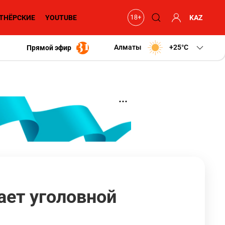
ТНЁРСКИЕ
YOUTUBE
KAZ
Алматы
+25
C
Прямой эфир
ает уголовной