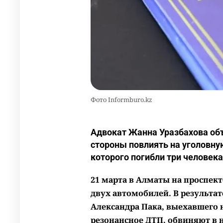
Фото Informburo.kz
Адвокат Жанна Уразбахова об
стороны повлиять на уголовную
которого погибли три человека
21 марта в Алматы на проспек
двух автомобилей
. В результа
Александра Пака, выехавшего 
резонансное ДТП, обвиняют в