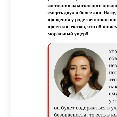
состоянии алкогольного опьян
смерть двух и более лиц. На с
прощения у родственников по
простили, сказав, что обвиня
моральный ущерб.
Уго
обв
нез
пот
это
нак
ему
уст
он будет содержаться в 
безопасности, то есть в к