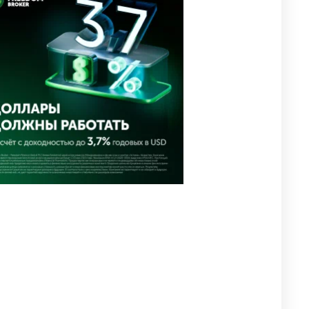
соболезнования родным и
близким Халық қаһарманы
Ивана Гапича
2591
2
41
🇫🇷 Клуб ПСЖ объявил об
4
открытии своей футбольной
академии в Астане
2603
2
39
🇺🇸🇯🇵 США и Япония
5
провели совместную
интервенцию для спасения
иены
2682
1
16
💬 Димаш Кудайберген
6
ответил на критику нового
клипа
2711
6
77